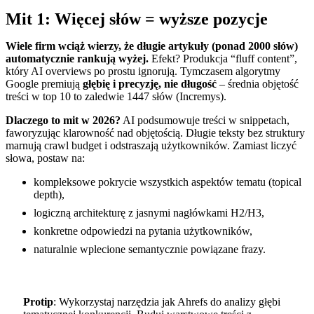
Mit 1: Więcej słów = wyższe pozycje
Wiele firm wciąż wierzy, że długie artykuły (ponad 2000 słów)
automatycznie rankują wyżej.
Efekt? Produkcja “fluff content”,
który AI overviews po prostu ignorują. Tymczasem algorytmy
Google premiują
głębię i precyzję, nie długość
– średnia objętość
treści w top 10 to zaledwie 1447 słów (Incremys).
Dlaczego to mit w 2026?
AI podsumowuje treści w snippetach,
faworyzując klarowność nad objętością. Długie teksty bez struktury
marnują crawl budget i odstraszają użytkowników. Zamiast liczyć
słowa, postaw na:
kompleksowe pokrycie wszystkich aspektów tematu (topical
depth),
logiczną architekturę z jasnymi nagłówkami H2/H3,
konkretne odpowiedzi na pytania użytkowników,
naturalnie wplecione semantycznie powiązane frazy.
Protip
: Wykorzystaj narzędzia jak Ahrefs do analizy głębi