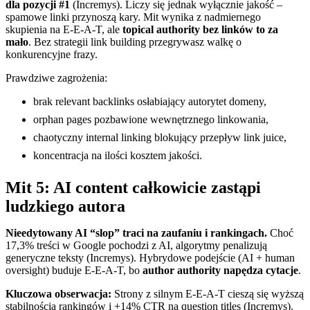
dla pozycji #1
(Incremys). Liczy się jednak wyłącznie jakość –
spamowe linki przynoszą kary. Mit wynika z nadmiernego
skupienia na E-E-A-T, ale
topical authority bez linków to za
mało
. Bez strategii link building przegrywasz walkę o
konkurencyjne frazy.
Prawdziwe zagrożenia:
brak relevant backlinks osłabiający autorytet domeny,
orphan pages pozbawione wewnętrznego linkowania,
chaotyczny internal linking blokujący przepływ link juice,
koncentracja na ilości kosztem jakości.
Mit 5: AI content całkowicie zastąpi
ludzkiego autora
Nieedytowany AI “slop” traci na zaufaniu i rankingach.
Choć
17,3% treści w Google pochodzi z AI, algorytmy penalizują
generyczne teksty (Incremys). Hybrydowe podejście (AI + human
oversight) buduje E-E-A-T, bo
author authority napędza cytacje
.
Kluczowa obserwacja:
Strony z silnym E-E-A-T cieszą się wyższą
stabilnością rankingów i +14% CTR na question titles (Incremys).