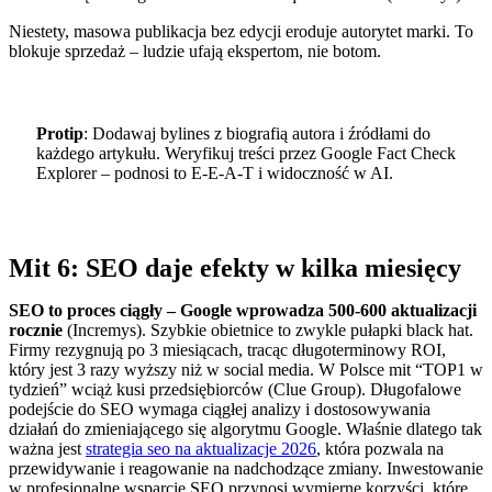
Niestety, masowa publikacja bez edycji eroduje autorytet marki. To
blokuje sprzedaż – ludzie ufają ekspertom, nie botom.
Protip
: Dodawaj bylines z biografią autora i źródłami do
każdego artykułu. Weryfikuj treści przez Google Fact Check
Explorer – podnosi to E-E-A-T i widoczność w AI.
Mit 6: SEO daje efekty w kilka miesięcy
SEO to proces ciągły – Google wprowadza 500-600 aktualizacji
rocznie
(Incremys). Szybkie obietnice to zwykle pułapki black hat.
Firmy rezygnują po 3 miesiącach, tracąc długoterminowy ROI,
który jest 3 razy wyższy niż w social media. W Polsce mit “TOP1 w
tydzień” wciąż kusi przedsiębiorców (Clue Group). Długofalowe
podejście do SEO wymaga ciągłej analizy i dostosowywania
działań do zmieniającego się algorytmu Google. Właśnie dlatego tak
ważna jest
strategia seo na aktualizacje 2026
, która pozwala na
przewidywanie i reagowanie na nadchodzące zmiany. Inwestowanie
w profesjonalne wsparcie SEO przynosi wymierne korzyści, które