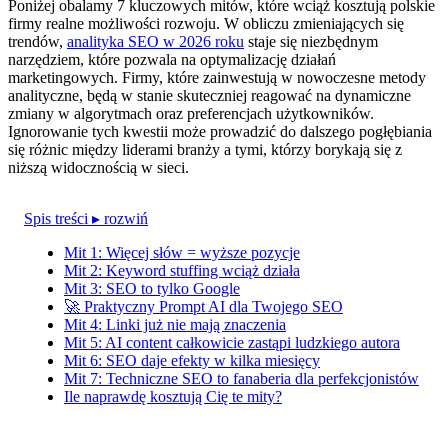
Poniżej obalamy 7 kluczowych mitów, które wciąż kosztują polskie
firmy realne możliwości rozwoju. W obliczu zmieniających się
trendów,
analityka SEO w 2026 roku
staje się niezbędnym
narzędziem, które pozwala na optymalizację działań
marketingowych. Firmy, które zainwestują w nowoczesne metody
analityczne, będą w stanie skuteczniej reagować na dynamiczne
zmiany w algorytmach oraz preferencjach użytkowników.
Ignorowanie tych kwestii może prowadzić do dalszego pogłębiania
się różnic między liderami branży a tymi, którzy borykają się z
niższą widocznością w sieci.
Spis treści
▸ rozwiń
Mit 1: Więcej słów = wyższe pozycje
Mit 2: Keyword stuffing wciąż działa
Mit 3: SEO to tylko Google
🚀 Praktyczny Prompt AI dla Twojego SEO
Mit 4: Linki już nie mają znaczenia
Mit 5: AI content całkowicie zastąpi ludzkiego autora
Mit 6: SEO daje efekty w kilka miesięcy
Mit 7: Techniczne SEO to fanaberia dla perfekcjonistów
Ile naprawdę kosztują Cię te mity?