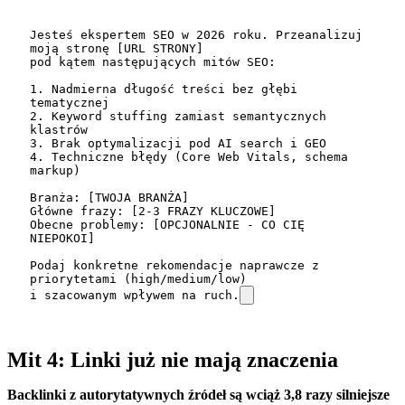
Jesteś ekspertem SEO w 2026 roku. Przeanalizuj 
moją stronę [URL STRONY] 

pod kątem następujących mitów SEO:

1. Nadmierna długość treści bez głębi 
tematycznej

2. Keyword stuffing zamiast semantycznych 
klastrów

3. Brak optymalizacji pod AI search i GEO

4. Techniczne błędy (Core Web Vitals, schema 
markup)

Branża: [TWOJA BRANŻA]

Główne frazy: [2-3 FRAZY KLUCZOWE]

Obecne problemy: [OPCJONALNIE - CO CIĘ 
NIEPOKOI]

Podaj konkretne rekomendacje naprawcze z 
priorytetami (high/medium/low) 

i szacowanym wpływem na ruch.
Mit 4: Linki już nie mają znaczenia
Backlinki z autorytatywnych źródeł są wciąż 3,8 razy silniejsze