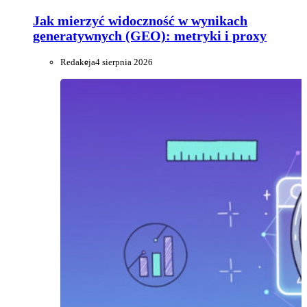
Jak mierzyć widoczność w wynikach
generatywnych (GEO): metryki i proxy
Redakcja
4 sierpnia 2026