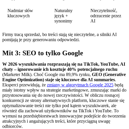
Nadmiar słów
Naturalny
Nieczytelność,
kluczowych
język +
odrzucenie przez
synonimy
AI
Firmy tracą sprzedaż, bo treści stają się nieczytelne, a silniki AI
pomijają je przy generowaniu odpowiedzi.
Mit 3: SEO to tylko Google
W 2026 wyszukiwania rozpraszają się na TikTok, YouTube, AI
chaty – ignorowanie ich kosztuje 40% potencjalnego ruchu
(Marketer Milk). Choć Google ma 89,9% rynku,
GEO (Generative
Engine Optimization) staje się kluczowe dla AI summaries
.
Eksperci przewidują, że
zmiany w algorytmach Google 2025
będą
miały istotny wpływ na strategie marketingowe, zmuszając marki do
przystosowania się do nowej rzeczywistości. W obliczu rosnącej
konkurencji ze strony alternatywnych platform, kluczowe stanie się
optymalizowanie treści nie tylko pod kątem wyszukiwarek, ale
również dla zachowań użytkowników na TikTok i YouTube. To
wymusi na przedsiębiorstwach innowacyjne podejście do tworzenia
atrakcyjnych i angażujących treści, które przyciągną uwagę
odbiorców.