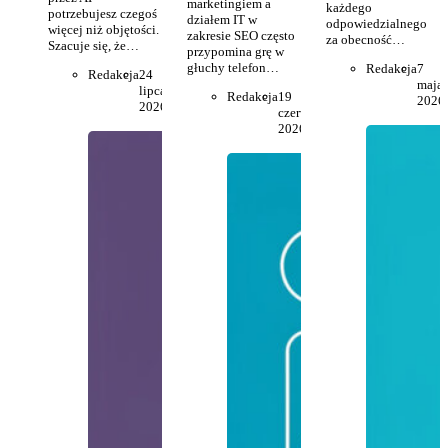
marketingiem a
każdego
potrzebujesz czegoś
działem IT w
odpowiedzialnego
więcej niż objętości.
zakresie SEO często
za obecność…
Szacuje się, że…
przypomina grę w
głuchy telefon…
Redakcja
7
Redakcja
24
maja
lipca
Redakcja
19
2026
2026
czerwca
2026