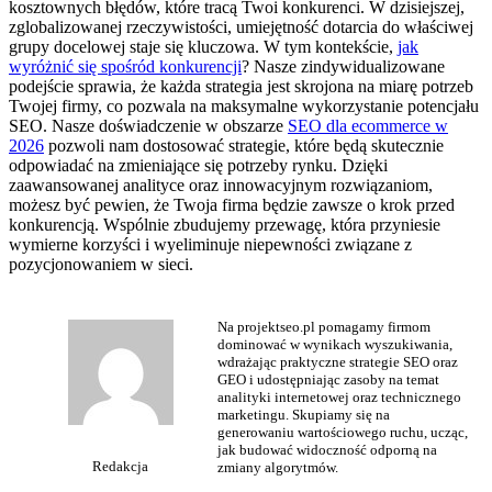
kosztownych błędów, które tracą Twoi konkurenci. W dzisiejszej,
zglobalizowanej rzeczywistości, umiejętność dotarcia do właściwej
grupy docelowej staje się kluczowa. W tym kontekście,
jak
wyróżnić się spośród konkurencji
? Nasze zindywidualizowane
podejście sprawia, że każda strategia jest skrojona na miarę potrzeb
Twojej firmy, co pozwala na maksymalne wykorzystanie potencjału
SEO. Nasze doświadczenie w obszarze
SEO dla ecommerce w
2026
pozwoli nam dostosować strategie, które będą skutecznie
odpowiadać na zmieniające się potrzeby rynku. Dzięki
zaawansowanej analityce oraz innowacyjnym rozwiązaniom,
możesz być pewien, że Twoja firma będzie zawsze o krok przed
konkurencją. Wspólnie zbudujemy przewagę, która przyniesie
wymierne korzyści i wyeliminuje niepewności związane z
pozycjonowaniem w sieci.
Na projektseo.pl pomagamy firmom
dominować w wynikach wyszukiwania,
wdrażając praktyczne strategie SEO oraz
GEO i udostępniając zasoby na temat
analityki internetowej oraz technicznego
marketingu. Skupiamy się na
generowaniu wartościowego ruchu, ucząc,
jak budować widoczność odporną na
Redakcja
zmiany algorytmów.