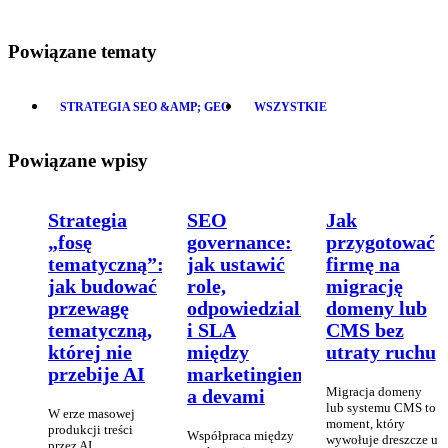
Powiązane tematy
STRATEGIA SEO &AMP; GEO
WSZYSTKIE
Powiązane wpisy
Strategia
SEO
Jak
„fosę
governance:
przygotować
tematyczną”:
jak ustawić
firmę na
jak budować
role,
migrację
przewagę
odpowiedzialności
domeny lub
tematyczną,
i SLA
CMS bez
której nie
między
utraty ruchu
przebije AI
marketingiem
Migracja domeny
a devami
lub systemu CMS to
W erze masowej
moment, który
produkcji treści
Współpraca między
wywołuje dreszcze u
przez AI