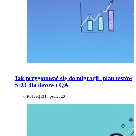
Jak przygotować się do migracji: plan testów
SEO dla devów i QA
Redakcja
31 lipca 2026