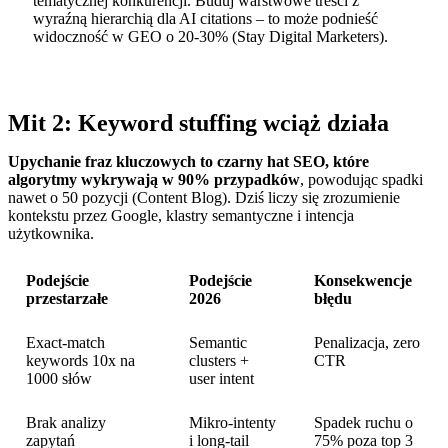
tematycznej konkurencji. Buduj warstwowe treści z
wyraźną hierarchią dla AI citations – to może podnieść
widoczność w GEO o 20-30% (Stay Digital Marketers).
Mit 2: Keyword stuffing wciąż działa
Upychanie fraz kluczowych to czarny hat SEO, które
algorytmy wykrywają w 90% przypadków
, powodując spadki
nawet o 50 pozycji (Content Blog). Dziś liczy się zrozumienie
kontekstu przez Google, klastry semantyczne i intencja
użytkownika.
Podejście
Podejście
Konsekwencje
przestarzałe
2026
błędu
Exact-match
Semantic
Penalizacja, zero
keywords 10x na
clusters +
CTR
1000 słów
user intent
Brak analizy
Mikro-intenty
Spadek ruchu o
zapytań
i long-tail
75% poza top 3