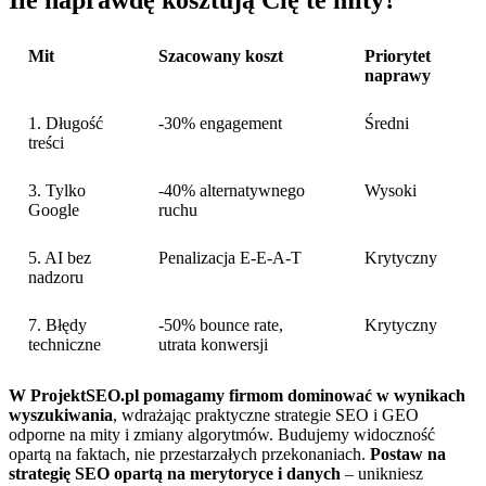
Ile naprawdę kosztują Cię te mity?
Mit
Szacowany koszt
Priorytet
naprawy
1. Długość
-30% engagement
Średni
treści
3. Tylko
-40% alternatywnego
Wysoki
Google
ruchu
5. AI bez
Penalizacja E-E-A-T
Krytyczny
nadzoru
7. Błędy
-50% bounce rate,
Krytyczny
techniczne
utrata konwersji
W ProjektSEO.pl pomagamy firmom dominować w wynikach
wyszukiwania
, wdrażając praktyczne strategie SEO i GEO
odporne na mity i zmiany algorytmów. Budujemy widoczność
opartą na faktach, nie przestarzałych przekonaniach.
Postaw na
strategię SEO opartą na merytoryce i danych
– unikniesz