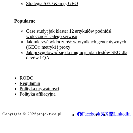
Strategia SEO &amp; GEO
Popularne
Case study: jak klaster 12 artykułów podniósł
widoczność całego serwisu
Jak mierzyć widoczność w wynikach generatywnych
(GEO): metryki i proxy
Jak przygotować się do migracji: plan testów SEO dla
devów i QA
RODO
Regulamin
Polityka prywatności
Polityka afiliacyjna
Facebook
X
LinkedIn
Copyright © 2026
projektseo.pl