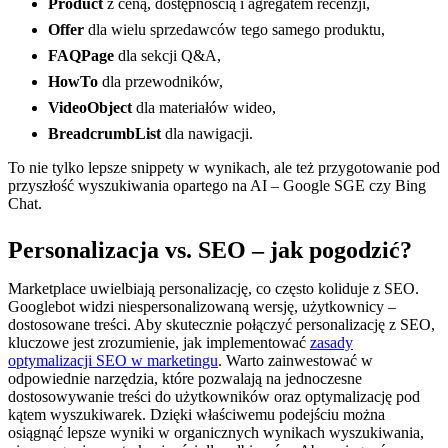
Product
z ceną, dostępnością i agregatem recenzji,
Offer
dla wielu sprzedawców tego samego produktu,
FAQPage
dla sekcji Q&A,
HowTo
dla przewodników,
VideoObject
dla materiałów wideo,
BreadcrumbList
dla nawigacji.
To nie tylko lepsze snippety w wynikach, ale też przygotowanie pod
przyszłość wyszukiwania opartego na AI – Google SGE czy Bing
Chat.
Personalizacja vs. SEO – jak pogodzić?
Marketplace uwielbiają personalizację, co często koliduje z SEO.
Googlebot widzi niespersonalizowaną wersję, użytkownicy –
dostosowane treści. Aby skutecznie połączyć personalizację z SEO,
kluczowe jest zrozumienie, jak implementować
zasady
optymalizacji SEO w marketingu
. Warto zainwestować w
odpowiednie narzędzia, które pozwalają na jednoczesne
dostosowywanie treści do użytkowników oraz optymalizację pod
kątem wyszukiwarek. Dzięki właściwemu podejściu można
osiągnąć lepsze wyniki w organicznych wynikach wyszukiwania,