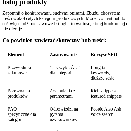
listuj produkty
Zapomnij o konkurowaniu suchymi opisami. Zbuduj ekosystem
treści wokół całych kategorii produktowych. Model content hub to
coś więcej niż podstawowe listingi – to wartość, której konkurencja
nie oferuje.
Co powinien zawierać skuteczny hub treści:
Element
Zastosowanie
Korzyść SEO
Przewodniki
“Jak wybrać…”
Long-tail
zakupowe
dla kategorii
keywords,
dłuższe sesje
Porównania
Zestawienia z
Rich snippets,
produktów
parametrami
featured snippets
FAQ
Odpowiedzi na
People Also Ask,
specyficzne dla
pytania
voice search
kategorii
użytkowników