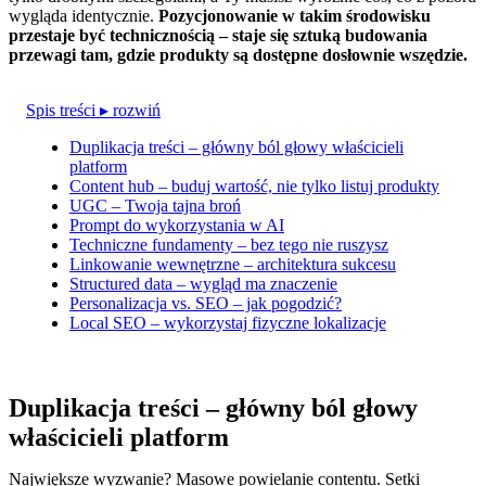
wygląda identycznie.
Pozycjonowanie w takim środowisku
przestaje być technicznością – staje się sztuką budowania
przewagi tam, gdzie produkty są dostępne dosłownie wszędzie.
Spis treści
▸ rozwiń
Duplikacja treści – główny ból głowy właścicieli
platform
Content hub – buduj wartość, nie tylko listuj produkty
UGC – Twoja tajna broń
Prompt do wykorzystania w AI
Techniczne fundamenty – bez tego nie ruszysz
Linkowanie wewnętrzne – architektura sukcesu
Structured data – wygląd ma znaczenie
Personalizacja vs. SEO – jak pogodzić?
Local SEO – wykorzystaj fizyczne lokalizacje
Duplikacja treści – główny ból głowy
właścicieli platform
Największe wyzwanie? Masowe powielanie contentu. Setki