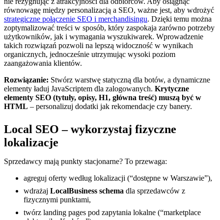
nie rezygnując z atrakcyjności dla odbiorców. Aby osiągnąć
równowagę między personalizacją a SEO, ważne jest, aby wdrożyć
strategiczne połączenie SEO i merchandisingu
. Dzięki temu można
zoptymalizować treści w sposób, który zaspokaja zarówno potrzeby
użytkowników, jak i wymagania wyszukiwarek. Wprowadzenie
takich rozwiązań pozwoli na lepszą widoczność w wynikach
organicznych, jednocześnie utrzymując wysoki poziom
zaangażowania klientów.
Rozwiązanie:
Stwórz warstwę statyczną dla botów, a dynamiczne
elementy ładuj JavaScriptem dla zalogowanych.
Krytyczne
elementy SEO (tytuły, opisy, H1, główna treść) muszą być w
HTML
– personalizuj dodatki jak rekomendacje czy banery.
Local SEO – wykorzystaj fizyczne
lokalizacje
Sprzedawcy mają punkty stacjonarne? To przewaga:
agreguj oferty według lokalizacji (“dostępne w Warszawie”),
wdrażaj
LocalBusiness schema
dla sprzedawców z
fizycznymi punktami,
twórz landing pages pod zapytania lokalne (“marketplace