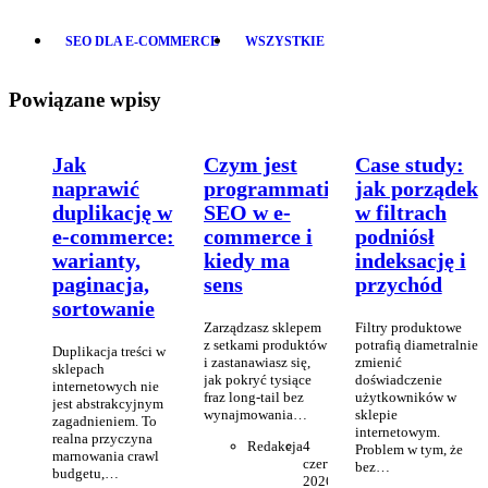
SEO DLA E-COMMERCE
WSZYSTKIE
Powiązane wpisy
Jak
Czym jest
Case study:
naprawić
programmatic
jak porządek
duplikację w
SEO w e-
w filtrach
e-commerce:
commerce i
podniósł
warianty,
kiedy ma
indeksację i
paginacja,
sens
przychód
sortowanie
Zarządzasz sklepem
Filtry produktowe
z setkami produktów
potrafią diametralnie
Duplikacja treści w
i zastanawiasz się,
zmienić
sklepach
jak pokryć tysiące
doświadczenie
internetowych nie
fraz long-tail bez
użytkowników w
jest abstrakcyjnym
wynajmowania…
sklepie
zagadnieniem. To
internetowym.
realna przyczyna
Redakcja
4
Problem w tym, że
marnowania crawl
czerwca
bez…
budgetu,…
2026