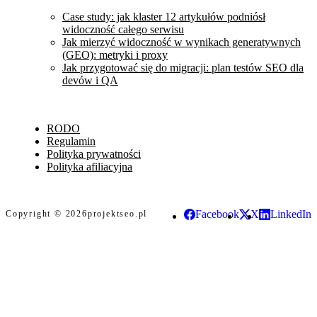
Case study: jak klaster 12 artykułów podniósł
widoczność całego serwisu
Jak mierzyć widoczność w wynikach generatywnych
(GEO): metryki i proxy
Jak przygotować się do migracji: plan testów SEO dla
devów i QA
RODO
Regulamin
Polityka prywatności
Polityka afiliacyjna
Facebook
X
LinkedIn
Copyright © 2026
projektseo.pl