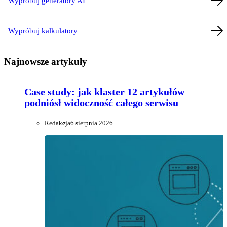
Wypróbuj generatory AI
Wypróbuj kalkulatory
Najnowsze artykuły
Case study: jak klaster 12 artykułów
podniósł widoczność całego serwisu
Redakcja
6 sierpnia 2026