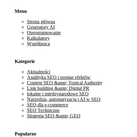
Menu
Strona główna
Generatory AI
Oprogramowanie
Kalkulatory
Współpraca
Kategorie
Aktualności
Analityka SEO i pomiar efektów
Content SEO &amp; Topical Authority
Link building &amp; Digital PR
lokalne i międzynarodowe SEO
Narzędzia, automatyzacja i AI w SEO
SEO dla e-commerce
SEO Techniczne
Strategia SEO &amp; GEO
Popularne