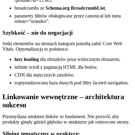
/produkt?id=12345,
breadcrumbs ze
Schema.org BreadcrumbList
,
parametry filtrów obsługiwane przez canonical lub meta
robots=”noindex”.
Szybkość – nie do negocjacji
Setki elementów na stronach kategorii potrafią zabić Core Web
Vitals. Optymalizacja to podstawa:
lazy loading
dla obrazków poza widocznym obszarem,
infinite scroll z paginacją HTML dla botów,
CDN dla statycznych zasobów,
zoptymalizowana baza danych pod filtry faceted navigation.
Linkowanie wewnętrzne – architektura
sukcesu
Przemyślana struktura linków to fundament. Nie pozwól, aby
produkty ginęły gdzieś głęboko w strukturze jak osierocone strony.
Siloing tematyczny w praktyce: