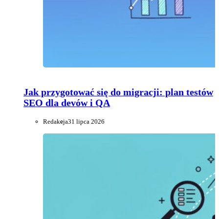
Jak przygotować się do migracji: plan testów
SEO dla devów i QA
Redakcja
31 lipca 2026