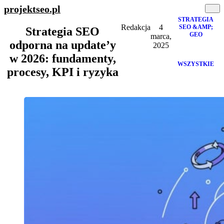
projektseo
.pl
STRATEGIA
Redakcja
4
SEO &AMP;
Strategia SEO
GEO
marca,
odporna na update’y
2025
w 2026: fundamenty,
WSZYSTKIE
procesy, KPI i ryzyka