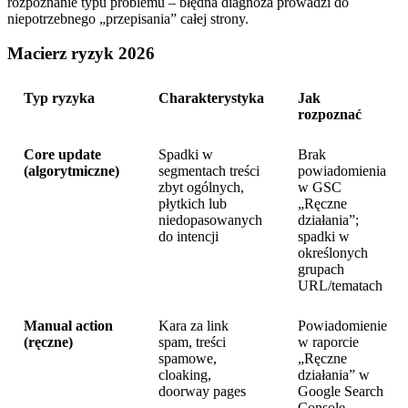
rozpoznanie typu problemu – błędna diagnoza prowadzi do
niepotrzebnego „przepisania” całej strony.
Macierz ryzyk 2026
Typ ryzyka
Charakterystyka
Jak
rozpoznać
Core update
Spadki w
Brak
(algorytmiczne)
segmentach treści
powiadomienia
zbyt ogólnych,
w GSC
płytkich lub
„Ręczne
niedopasowanych
działania”;
do intencji
spadki w
określonych
grupach
URL/tematach
Manual action
Kara za link
Powiadomienie
(ręczne)
spam, treści
w raporcie
spamowe,
„Ręczne
cloaking,
działania” w
doorway pages
Google Search
Console