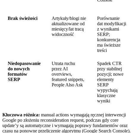
Brak świeżości
Artykuły/blogi nie
Porównanie
aktualizowane od
dat modyfikacji
miesięcy/lat tracą
z wynikami
widoczność
SERP;
konkurencja
ma świeższe
treści
Niedopasowanie
Utrata ruchu
Spadek CTR
do nowych
przez AI
przy stabilnej
formatów
overviews,
pozycji; nowe
SERP
featured snippets,
elementy
People Also Ask
SERP
wypychają
klasyczne
wyniki
Kluczowa różnica:
manual actions wymagają ręcznej interwencji
Google po złożeniu reconsideration request, podczas gdy core
update’y są automatyczne i wymagają poprawy fundamentów oraz
czasu na ponowne przeliczenie algorytmu (Google Search Console).