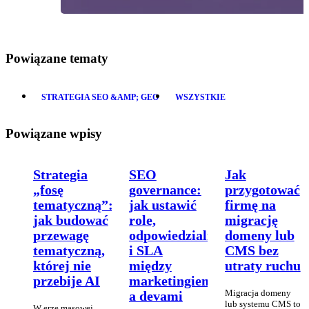
Powiązane tematy
STRATEGIA SEO &AMP; GEO
WSZYSTKIE
Powiązane wpisy
Strategia
SEO
Jak
„fosę
governance:
przygotować
tematyczną”:
jak ustawić
firmę na
jak budować
role,
migrację
przewagę
odpowiedzialności
domeny lub
tematyczną,
i SLA
CMS bez
której nie
między
utraty ruchu
przebije AI
marketingiem
Migracja domeny
a devami
lub systemu CMS to
W erze masowej