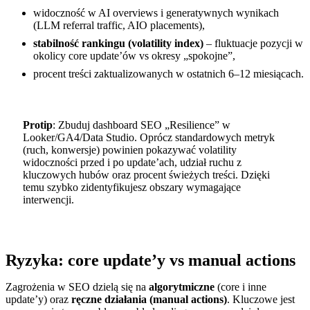
widoczność w AI overviews i generatywnych wynikach
(LLM referral traffic, AIO placements),
stabilność rankingu (volatility index)
– fluktuacje pozycji w
okolicy core update’ów vs okresy „spokojne”,
procent treści zaktualizowanych w ostatnich 6–12 miesiącach.
Protip
: Zbuduj dashboard SEO „Resilience” w
Looker/GA4/Data Studio. Oprócz standardowych metryk
(ruch, konwersje) powinien pokazywać volatility
widoczności przed i po update’ach, udział ruchu z
kluczowych hubów oraz procent świeżych treści. Dzięki
temu szybko zidentyfikujesz obszary wymagające
interwencji.
Ryzyka: core update’y vs manual actions
Zagrożenia w SEO dzielą się na
algorytmiczne
(core i inne
update’y) oraz
ręczne działania (manual actions)
. Kluczowe jest