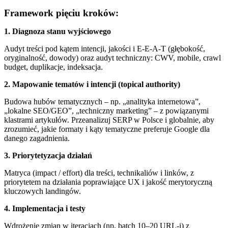
Framework pięciu kroków:
1. Diagnoza stanu wyjściowego
Audyt treści pod kątem intencji, jakości i E‑E‑A‑T (głębokość,
oryginalność, dowody) oraz audyt techniczny: CWV, mobile, crawl
budget, duplikacje, indeksacja.
2. Mapowanie tematów i intencji (topical authority)
Budowa hubów tematycznych – np. „analityka internetowa”,
„lokalne SEO/GEO”, „techniczny marketing” – z powiązanymi
klastrami artykułów. Przeanalizuj SERP w Polsce i globalnie, aby
zrozumieć, jakie formaty i kąty tematyczne preferuje Google dla
danego zagadnienia.
3. Priorytetyzacja działań
Matryca (impact / effort) dla treści, technikaliów i linków, z
priorytetem na działania poprawiające UX i jakość merytoryczną
kluczowych landingów.
4. Implementacja i testy
Wdrożenie zmian w iteracjach (np. batch 10–20 URL-i) z