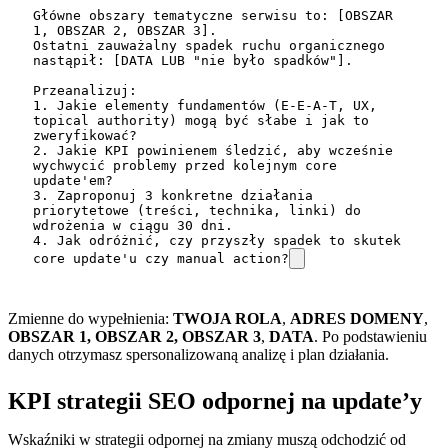
Główne obszary tematyczne serwisu to: [OBSZAR 
1, OBSZAR 2, OBSZAR 3].

Ostatni zauważalny spadek ruchu organicznego 
nastąpił: [DATA LUB "nie było spadków"].

Przeanalizuj:

1. Jakie elementy fundamentów (E‑E‑A‑T, UX, 
topical authority) mogą być słabe i jak to 
zweryfikować?

2. Jakie KPI powinienem śledzić, aby wcześnie 
wychwycić problemy przed kolejnym core 
update'em?

3. Zaproponuj 3 konkretne działania 
priorytetowe (treści, technika, linki) do 
wdrożenia w ciągu 30 dni.

4. Jak odróżnić, czy przyszły spadek to skutek 
core update'u czy manual action?
Zmienne do wypełnienia:
TWOJA ROLA
,
ADRES DOMENY
,
OBSZAR 1, OBSZAR 2, OBSZAR 3
,
DATA
. Po podstawieniu
danych otrzymasz spersonalizowaną analizę i plan działania.
KPI strategii SEO odpornej na update’y
Wskaźniki w strategii odpornej na zmiany muszą odchodzić od