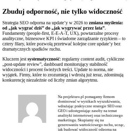
Zbuduj odporność, nie tylko widoczność
Strategia SEO odporna na update’y w 2026 to
zmiana myślenia:
od „jak wygrać dziś” do „jak wygrywać przez lata”
.
Fundamenty (people-first, E‑E‑A‑T, UX), powtarzalne procesy
analityczne, biznesowe KPI i świadome zarządzanie ryzykiem – to
cztery filary, które pozwolą przetrwać kolejne core update’y bez
dramatycznych spadków ruchu.
Kluczem jest
systematyczność
: regularny content audit, cykliczne
„post-update review”, dashboard monitorujący stabilność
widoczności i procent świeżych treści. Update to norma, nie
wyjątek. Firmy, które to zrozumieją i wdrożą już teraz, zdominują
konkurencję niezależnie od liczby zmian algorytmu.
Na projektseo.pl pomagamy firmom
dominować w wynikach wyszukiwania,
wdrażając praktyczne strategie SEO oraz
GEO i udostępniając zasoby na temat
analityki internetowej oraz technicznego
marketingu. Skupiamy się na
generowaniu wartościowego ruchu, ucząc,
jak budować widoczność odporną na