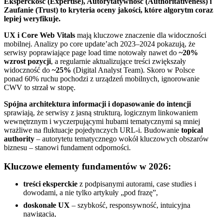
Eksperckość (Expertise), Autorytatywność (Authoritativeness) i
Zaufanie (Trust) to kryteria oceny jakości, które algorytm coraz
lepiej weryfikuje.
UX i Core Web Vitals
mają kluczowe znaczenie dla widoczności
mobilnej. Analizy po core update’ach 2023–2024 pokazują, że
serwisy poprawiające page load time notowały nawet do
~20%
wzrost pozycji
, a regularnie aktualizujące treści zwiększały
widoczność do
~25%
(Digital Analyst Team). Skoro w Polsce
ponad 60% ruchu pochodzi z urządzeń mobilnych, ignorowanie
CWV to strzał w stopę.
Spójna architektura informacji i dopasowanie do intencji
sprawiają, że serwisy z jasną strukturą, logicznym linkowaniem
wewnętrznym i wyczerpującymi hubami tematycznymi są mniej
wrażliwe na fluktuacje pojedynczych URL-i. Budowanie
topical
authority
– autorytetu tematycznego wokół kluczowych obszarów
biznesu – stanowi fundament odporności.
Kluczowe elementy fundamentów w 2026:
treści eksperckie
z podpisanymi autorami, case studies i
dowodami, a nie tylko artykuły „pod frazę”,
doskonałe UX
– szybkość, responsywność, intuicyjna
nawigacja,