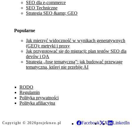
SEO dla e-commerce
SEO Techniczne
Strategia SEO &amp; GEO
Popularne
Jak mierzyć widoczność w wynikach generatywnych
(GEO): metryki i proxy
Jak przygotować się do migracji: plan testów SEO dla
devów i QA
Strategia „fosę tematyczną”: jak budować przewagę
tematyczną, której nie przebije AI
RODO
Regulamin
Polityka prywatności
Polityka afiliacyjna
Facebook
X
LinkedIn
Copyright © 2026
projektseo.pl