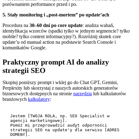
porównaniem performance przed i po.
5. Stały monitoring i „post-mortem” po update’ach
Procedura na
30–60 dni po core update
: analiza wahań,
identyfikacja wzorców (spadki tylko w jednym segmencie? tylko
mobile? tylko content informacyjny?). Rozróżnij skutek core
update’u od manual action na podstawie Search Console i
komunikatów Google.
Praktyczny prompt AI do analizy
strategii SEO
Skopiuj poniższy prompt i wklej go do Chat GPT, Gemini,
Perplexity lub skorzystaj z naszych autorskich generatorów
biznesowych dostępnych na stronie
narzędzia
lub kalkulatorów
branżowych
kalkulatory
:
Jestem [TWOJA ROLA, np. SEO Specialist w 
agencji marketingowej].

Pomóż mi przeprowadzić audyt odporności 
strategii SEO na update'y dla serwisu [ADRES 
DOMENY].
