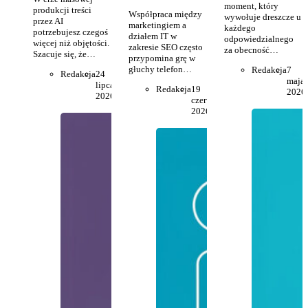
moment, który
produkcji treści
Współpraca między
wywołuje dreszcze u
przez AI
marketingiem a
każdego
potrzebujesz czegoś
działem IT w
odpowiedzialnego
więcej niż objętości.
zakresie SEO często
za obecność…
Szacuje się, że…
przypomina grę w
głuchy telefon…
Redakcja
7
Redakcja
24
maja
lipca
Redakcja
19
2026
2026
czerwca
2026