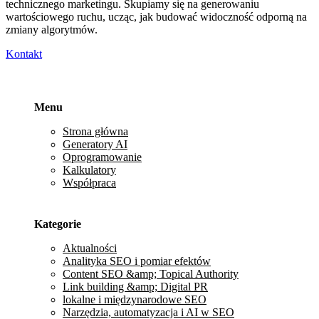
technicznego marketingu. Skupiamy się na generowaniu
wartościowego ruchu, ucząc, jak budować widoczność odporną na
zmiany algorytmów.
Kontakt
Menu
Strona główna
Generatory AI
Oprogramowanie
Kalkulatory
Współpraca
Kategorie
Aktualności
Analityka SEO i pomiar efektów
Content SEO &amp; Topical Authority
Link building &amp; Digital PR
lokalne i międzynarodowe SEO
Narzędzia, automatyzacja i AI w SEO