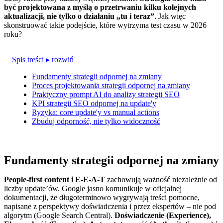
być projektowana z myślą o przetrwaniu kilku kolejnych
aktualizacji, nie tylko o działaniu „tu i teraz”
. Jak więc
skonstruować takie podejście, które wytrzyma test czasu w 2026
roku?
Spis treści
▸ rozwiń
Fundamenty strategii odpornej na zmiany
Proces projektowania strategii odpornej na zmiany
Praktyczny prompt AI do analizy strategii SEO
KPI strategii SEO odpornej na update'y
Ryzyka: core update'y vs manual actions
Zbuduj odporność, nie tylko widoczność
Fundamenty strategii odpornej na zmiany
People-first content i E‑E‑A‑T
zachowują ważność niezależnie od
liczby update’ów. Google jasno komunikuje w oficjalnej
dokumentacji, że długoterminowo wygrywają treści pomocne,
napisane z perspektywy doświadczenia i przez ekspertów – nie pod
algorytm (Google Search Central).
Doświadczenie (Experience),