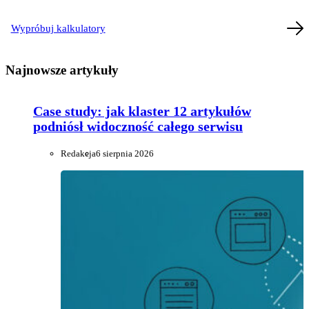
Wypróbuj kalkulatory
Najnowsze artykuły
Case study: jak klaster 12 artykułów
podniósł widoczność całego serwisu
Redakcja
6 sierpnia 2026