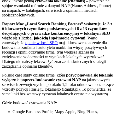
obok linków pełnią
cytowania lokalne (citations)
– powtarzalne,
spójne wzmianki o firmie z danymi NAP (Name, Address, Phone)
na mapach, w katalogach, serwisach z opiniami i mediach
społecznościowych.
Raport Moz „Local Search Ranking Factors” wskazuje, że 3 z
6 kluczowych czynników podstawowych i 6 z 13 czynników
decydujących o przewadze konkurencyjnej w lokalnym SEO
wiąże się z liczbą, jakością i spójnością cytowań.
Warto
zauważyć, że
opinie w local SEO
mają kluczowe znaczenie dla
budowania zaufania i autorytetu marki. Im więcej pozytywnych
recenzji i opinii otrzymuje firma, tym większa szansa na
zwiększenie widoczności w wynikach lokalnych wyszukiwań.
Dlatego nie należy lekceważyć znaczenia skutecznych strategii
zarządzania opiniami klientów.
Polskie case study opisuje firmę, która
pozycjonowała się lokalnie
wyłącznie poprzez budowanie cytowań NAP
na jakościowych
serwisach zewnętrznych – po około 1,5 roku odnotowano znaczące
wzrosty pozycji i zasięgu lokalnego (Rankit.pl). To potwierdza, że
same linki bez warstwy cytowań lokalnych często nie wystarczą.
Gdzie budować cytowania NAP:
Google Business Profile, Mapy Apple, Bing Places,