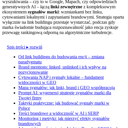
wyszukiwania – czy to w Google, Mapach, czy odpowiedziach
generatywnych AI – łączą
linki zewnętrzne
z kompleksowym
ekosystemem
sygnałów marki
: wzmiankami bez linku,
cytowaniami lokalnymi i zapytaniami brandowymi. Strategia oparta
wyłącznie na link buildingu przestaje wystarczać, podczas gdy
marka świadomie budująca rozpoznawalność jako encja zyskuje
przewagę rankingową odporną na algorytmiczne turbulencje.
Spis treści
▸ rozwiń
Od link buildingu do budowania encji – zmiana
paradygmatu
Brand mentions: linked, unlinked i ich wpływ na
pozycjonowanie
Cytowania NAP i sygnały lokalne – fundament
widoczności w GEO
Mapa sygnałów: jak linki, brand i GEO współpracują
Prompt AI: wygeneruj strategię sygnałów marki dla
Twojej firmy
Taktyki praktyczne: jak budować sygnały marki w
Polsce
Treści brandowe a widoczność w AI i SERP
Monitoring i metryki: jak mierzyć efekty sygnałów
brandowych