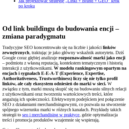
Jak projektować strategię „Linki + Brand + GEO" krok
po kroku
Od link buildingu do budowania encji –
zmiana paradygmatu
Tradycyjne SEO koncentrowało się na liczbie i jakości
linków
zewnętrznych
, traktując je jako główny wskaźnik autorytetu. Dziś
Google coraz głębiej analizuje
rozpoznawalność marki jako encji
– podmiotu z własną reputacją, kontekstem tematycznym i historią
interakcji z użytkownikami.
W modelu rankingowym opartym na
encjach i sygnałach E‑E‑A‑T (Experience, Expertise,
Authoritativeness, Trustworthiness) liczy się nie tylko profil
linków, ale cały ekosystem odniesień do marki w sieci.
W
związku z tym, marki muszą skupić się na budowaniu silnych relacji
z użytkownikami oraz tworzeniu wartościowych treści, które
angażują ich społeczności. Efektywnym podejściem jest połączenie
SEO z działaniami merchandisingowymi, co pozwala na stworzenie
spójnego wizerunku marki w różnych kanałach. Przykłady takich
strategii to
seo i merchandising w praktyce
, gdzie optymalizacja
treści i promocja produktów wzajemnie się wspierają.