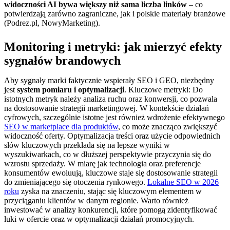
widoczności AI bywa większy niż sama liczba linków
– co
potwierdzają zarówno zagraniczne, jak i polskie materiały branżowe
(Podrez.pl, NowyMarketing).
Monitoring i metryki: jak mierzyć efekty
sygnałów brandowych
Aby sygnały marki faktycznie wspierały SEO i GEO, niezbędny
jest
system pomiaru i optymalizacji
. Kluczowe metryki: Do
istotnych metryk należy analiza ruchu oraz konwersji, co pozwala
na dostosowanie strategii marketingowej. W kontekście działań
cyfrowych, szczególnie istotne jest również wdrożenie efektywnego
SEO w marketplace dla produktów
, co może znacząco zwiększyć
widoczność oferty. Optymalizacja treści oraz użycie odpowiednich
słów kluczowych przekłada się na lepsze wyniki w
wyszukiwarkach, co w dłuższej perspektywie przyczynia się do
wzrostu sprzedaży. W miarę jak technologia oraz preferencje
konsumentów ewoluują, kluczowe staje się dostosowanie strategii
do zmieniającego się otoczenia rynkowego.
Lokalne SEO w 2026
roku
zyska na znaczeniu, stając się kluczowym elementem w
przyciąganiu klientów w danym regionie. Warto również
inwestować w analizy konkurencji, które pomogą zidentyfikować
luki w ofercie oraz w optymalizacji działań promocyjnych.