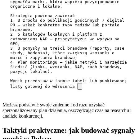
sygnałów marki, która wspiera pozycjonowanie 
organiczne i lokalne.

Strategia powinna zawierać:

1. 3 źródła do publikacji gościnnych / digital 
PR – wskaż konkretne typy mediów lub portale 
branżowe,

2. 5 katalogów lokalnych i platform z 
cytowaniami NAP – priorytetyzuj wg wpływu na 
GEO,

3. 3 pomysły na treści brandowe (raporty, case 
study, badania), które zwiększą wzmianki o 
marce i zapytania brandowe,

4. Plan monitoringu – jakie metryki i narzędzia 
śledzić (linki, wzmianki, NAP, ruch brandowy, 
pozycje lokalne).

Wynik przedstaw w formie tabeli lub punktowanej 
listy gotowej do wdrożenia.
Możesz podstawić swoje zmienne i od razu uzyskać
spersonalizowany plan działania, oszczędzając czas na researchu i
analizie konkurencji.
Taktyki praktyczne: jak budować sygnały
marki w Polsce