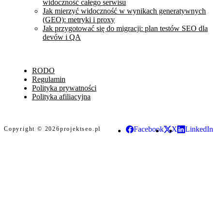
widoczność całego serwisu
Jak mierzyć widoczność w wynikach generatywnych
(GEO): metryki i proxy
Jak przygotować się do migracji: plan testów SEO dla
devów i QA
RODO
Regulamin
Polityka prywatności
Polityka afiliacyjna
Facebook
X
LinkedIn
Copyright © 2026
projektseo.pl