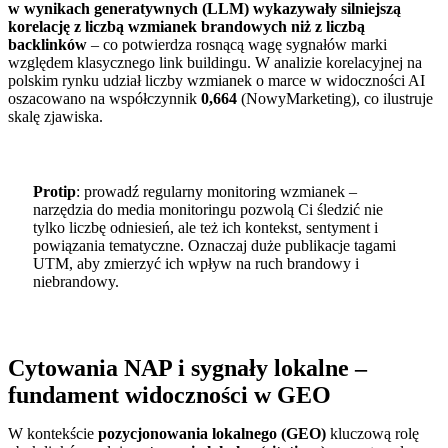
w wynikach generatywnych (LLM) wykazywały silniejszą
korelację z liczbą wzmianek brandowych niż z liczbą
backlinków
– co potwierdza rosnącą wagę sygnałów marki
względem klasycznego link buildingu. W analizie korelacyjnej na
polskim rynku udział liczby wzmianek o marce w widoczności AI
oszacowano na współczynnik
0,664
(NowyMarketing), co ilustruje
skalę zjawiska.
Protip
: prowadź regularny monitoring wzmianek –
narzędzia do media monitoringu pozwolą Ci śledzić nie
tylko liczbę odniesień, ale też ich kontekst, sentyment i
powiązania tematyczne. Oznaczaj duże publikacje tagami
UTM, aby zmierzyć ich wpływ na ruch brandowy i
niebrandowy.
Cytowania NAP i sygnały lokalne –
fundament widoczności w GEO
W kontekście
pozycjonowania lokalnego (GEO)
kluczową rolę