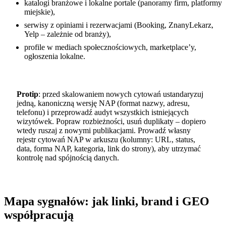
katalogi branżowe i lokalne portale (panoramy firm, platformy
miejskie),
serwisy z opiniami i rezerwacjami (Booking, ZnanyLekarz,
Yelp – zależnie od branży),
profile w mediach społecznościowych, marketplace’y,
ogłoszenia lokalne.
Protip
: przed skalowaniem nowych cytowań ustandaryzuj
jedną, kanoniczną wersję NAP (format nazwy, adresu,
telefonu) i przeprowadź audyt wszystkich istniejących
wizytówek. Popraw rozbieżności, usuń duplikaty – dopiero
wtedy ruszaj z nowymi publikacjami. Prowadź własny
rejestr cytowań NAP w arkuszu (kolumny: URL, status,
data, forma NAP, kategoria, link do strony), aby utrzymać
kontrolę nad spójnością danych.
Mapa sygnałów: jak linki, brand i GEO
współpracują