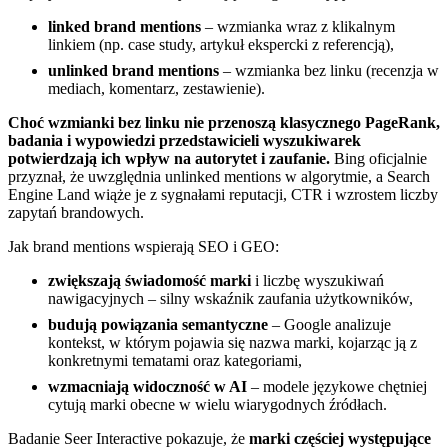
linked brand mentions
– wzmianka wraz z klikalnym
linkiem (np. case study, artykuł ekspercki z referencją),
unlinked brand mentions
– wzmianka bez linku (recenzja w
mediach, komentarz, zestawienie).
Choć wzmianki bez linku nie przenoszą klasycznego PageRank,
badania i wypowiedzi przedstawicieli wyszukiwarek
potwierdzają ich wpływ na autorytet i zaufanie.
Bing oficjalnie
przyznał, że uwzględnia unlinked mentions w algorytmie, a Search
Engine Land wiąże je z sygnałami reputacji, CTR i wzrostem liczby
zapytań brandowych.
Jak brand mentions wspierają SEO i GEO:
zwiększają świadomość marki
i liczbę wyszukiwań
nawigacyjnych – silny wskaźnik zaufania użytkowników,
budują powiązania semantyczne
– Google analizuje
kontekst, w którym pojawia się nazwa marki, kojarząc ją z
konkretnymi tematami oraz kategoriami,
wzmacniają widoczność w AI
– modele językowe chętniej
cytują marki obecne w wielu wiarygodnych źródłach.
Badanie Seer Interactive pokazuje, że
marki częściej występujące