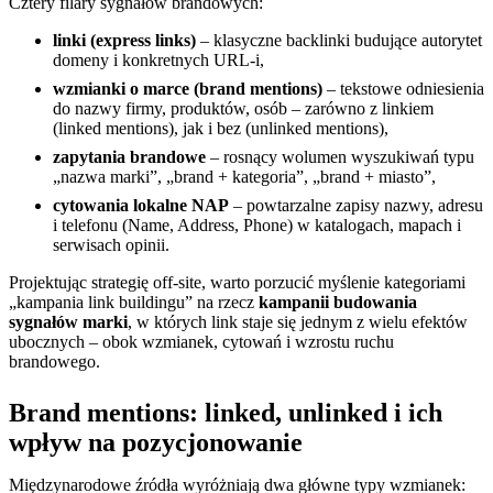
Cztery filary sygnałów brandowych:
linki (express links)
– klasyczne backlinki budujące autorytet
domeny i konkretnych URL‑i,
wzmianki o marce (brand mentions)
– tekstowe odniesienia
do nazwy firmy, produktów, osób – zarówno z linkiem
(linked mentions), jak i bez (unlinked mentions),
zapytania brandowe
– rosnący wolumen wyszukiwań typu
„nazwa marki”, „brand + kategoria”, „brand + miasto”,
cytowania lokalne NAP
– powtarzalne zapisy nazwy, adresu
i telefonu (Name, Address, Phone) w katalogach, mapach i
serwisach opinii.
Projektując strategię off‑site, warto porzucić myślenie kategoriami
„kampania link buildingu” na rzecz
kampanii budowania
sygnałów marki
, w których link staje się jednym z wielu efektów
ubocznych – obok wzmianek, cytowań i wzrostu ruchu
brandowego.
Brand mentions: linked, unlinked i ich
wpływ na pozycjonowanie
Międzynarodowe źródła wyróżniają dwa główne typy wzmianek: