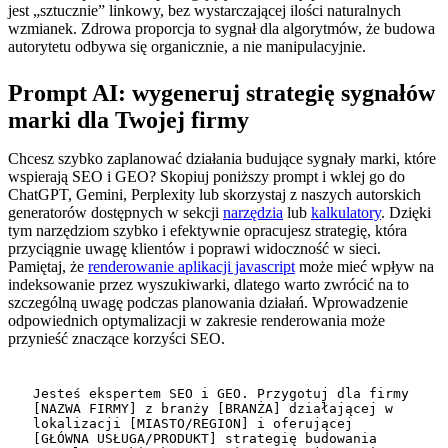
jest „sztucznie” linkowy, bez wystarczającej ilości naturalnych
wzmianek. Zdrowa proporcja to sygnał dla algorytmów, że budowa
autorytetu odbywa się organicznie, a nie manipulacyjnie.
Prompt AI: wygeneruj strategię sygnałów
marki dla Twojej firmy
Chcesz szybko zaplanować działania budujące sygnały marki, które
wspierają SEO i GEO? Skopiuj poniższy prompt i wklej go do
ChatGPT, Gemini, Perplexity lub skorzystaj z naszych autorskich
generatorów dostępnych w sekcji
narzędzia
lub
kalkulatory
. Dzięki
tym narzędziom szybko i efektywnie opracujesz strategię, która
przyciągnie uwagę klientów i poprawi widoczność w sieci.
Pamiętaj, że
renderowanie aplikacji javascript
może mieć wpływ na
indeksowanie przez wyszukiwarki, dlatego warto zwrócić na to
szczególną uwagę podczas planowania działań. Wprowadzenie
odpowiednich optymalizacji w zakresie renderowania może
przynieść znaczące korzyści SEO.
Jesteś ekspertem SEO i GEO. Przygotuj dla firmy 
[NAZWA FIRMY] z branży [BRANŻA] działającej w 
lokalizacji [MIASTO/REGION] i oferującej 
[GŁÓWNA USŁUGA/PRODUKT] strategię budowania 