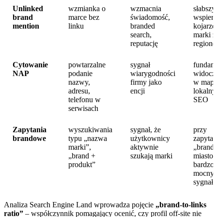
Unlinked
wzmianka o
wzmacnia
słabszy,
brand
marce bez
świadomość,
wspier
mention
linku
branded
kojarze
search,
marki z
reputację
region
Cytowanie
powtarzalne
sygnał
fundam
NAP
podanie
wiarygodności
widocz
nazwy,
firmy jako
w mapa
adresu,
encji
lokaln
telefonu w
SEO
serwisach
Zapytania
wyszukiwania
sygnał, że
przy
brandowe
typu „nazwa
użytkownicy
zapytan
marki”,
aktywnie
„brand
„brand +
szukają marki
miasto”
produkt”
bardzo
mocny
sygnał
Analiza Search Engine Land wprowadza pojęcie
„brand-to-links
ratio”
– współczynnik pomagający ocenić, czy profil off‑site nie