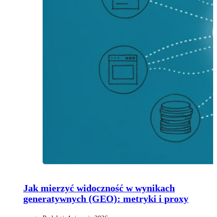
Jak mierzyć widoczność w wynikach
generatywnych (GEO): metryki i proxy