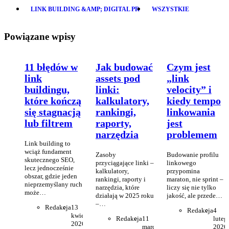
LINK BUILDING &AMP; DIGITAL PR
WSZYSTKIE
Powiązane wpisy
11 błędów w
Jak budować
Czym jest
link
assets pod
„link
buildingu,
linki:
velocity” i
które kończą
kalkulatory,
kiedy tempo
się stagnacją
rankingi,
linkowania
lub filtrem
raporty,
jest
narzędzia
problemem
Link building to
wciąż fundament
Zasoby
Budowanie profilu
skutecznego SEO,
przyciągające linki –
linkowego
lecz jednocześnie
kalkulatory,
przypomina
obszar, gdzie jeden
rankingi, raporty i
maraton, nie sprint –
nieprzemyślany ruch
narzędzia, które
liczy się nie tylko
może…
działają w 2025 roku
jakość, ale przede…
–…
Redakcja
13
Redakcja
4
kwietnia
Redakcja
11
luteg
2026
marca
2026