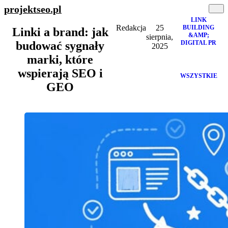
projektseo
.pl
LINK
Redakcja
25
BUILDING
Linki a brand: jak
&AMP;
sierpnia,
DIGITAL PR
budować sygnały
2025
marki, które
wspierają SEO i
WSZYSTKIE
GEO