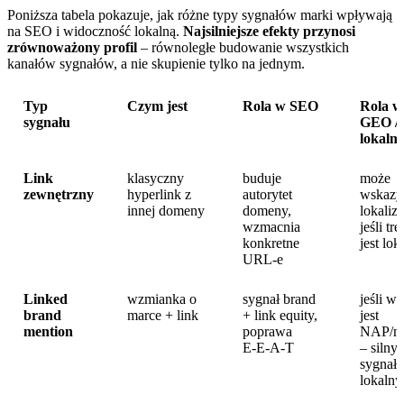
Poniższa tabela pokazuje, jak różne typy sygnałów marki wpływają
na SEO i widoczność lokalną.
Najsilniejsze efekty przynosi
zrównoważony profil
– równoległe budowanie wszystkich
kanałów sygnałów, a nie skupienie tylko na jednym.
Typ
Czym jest
Rola w SEO
Rola w
sygnału
GEO /
lokaln
Link
klasyczny
buduje
może
zewnętrzny
hyperlink z
autorytet
wskaz
innej domeny
domeny,
lokaliza
wzmacnia
jeśli tre
konkretne
jest lok
URL‑e
Linked
wzmianka o
sygnał brand
jeśli w 
brand
marce + link
+ link equity,
jest
mention
poprawa
NAP/mi
E‑E‑A‑T
– silny
sygnał
lokalny