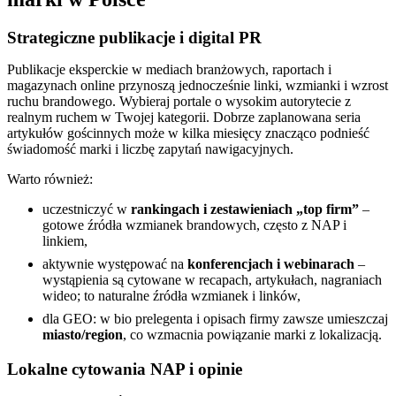
Strategiczne publikacje i digital PR
Publikacje eksperckie w mediach branżowych, raportach i
magazynach online przynoszą jednocześnie linki, wzmianki i wzrost
ruchu brandowego. Wybieraj portale o wysokim autorytecie z
realnym ruchem w Twojej kategorii. Dobrze zaplanowana seria
artykułów gościnnych może w kilka miesięcy znacząco podnieść
świadomość marki i liczbę zapytań nawigacyjnych.
Warto również:
uczestniczyć w
rankingach i zestawieniach „top firm”
–
gotowe źródła wzmianek brandowych, często z NAP i
linkiem,
aktywnie występować na
konferencjach i webinarach
–
wystąpienia są cytowane w recapach, artykułach, nagraniach
wideo; to naturalne źródła wzmianek i linków,
dla GEO: w bio prelegenta i opisach firmy zawsze umieszczaj
miasto/region
, co wzmacnia powiązanie marki z lokalizacją.
Lokalne cytowania NAP i opinie