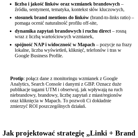
liczba i jakość linków oraz wzmianek brandowych
–
źródła, sentyment, tematyka, kontekst słów kluczowych,
stosunek brand mentions do linków
(brand-to-links ratio) –
pomaga ocenić naturalność profilu off‑site,
dynamika zapytań brandowych i ruchu direct
– rosną
wraz z liczbą wartościowych wzmianek,
spójność NAP i widoczność w Mapach
– pozycje na frazy
lokalne, liczba wyświetleń, kliknięć, telefonów i tras w
Google Business Profile.
Protip
: połącz dane z monitoringu wzmianek z Google
Analytics, Search Console i danymi z GBP. Oznacz duże
publikacje tagami UTM i obserwuj, jak wpływają na ruch
niebrandowy, brandowy, liczbę zapytań z miast/regionów
oraz kliknięcia w Mapach. To pozwoli Ci dokładnie
zmierzyć ROI poszczególnych działań.
Jak projektować strategię „Linki + Brand