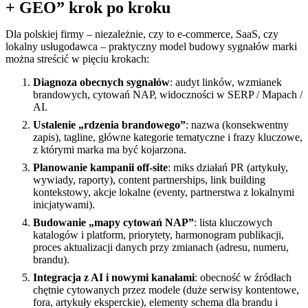
+ GEO” krok po kroku
Dla polskiej firmy – niezależnie, czy to e‑commerce, SaaS, czy
lokalny usługodawca – praktyczny model budowy sygnałów marki
można streścić w pięciu krokach:
Diagnoza obecnych sygnałów
: audyt linków, wzmianek
brandowych, cytowań NAP, widoczności w SERP / Mapach /
AI.
Ustalenie „rdzenia brandowego”
: nazwa (konsekwentny
zapis), tagline, główne kategorie tematyczne i frazy kluczowe,
z którymi marka ma być kojarzona.
Planowanie kampanii off‑site
: miks działań PR (artykuły,
wywiady, raporty), content partnerships, link building
kontekstowy, akcje lokalne (eventy, partnerstwa z lokalnymi
inicjatywami).
Budowanie „mapy cytowań NAP”
: lista kluczowych
katalogów i platform, priorytety, harmonogram publikacji,
proces aktualizacji danych przy zmianach (adresu, numeru,
brandu).
Integracja z AI i nowymi kanałami
: obecność w źródłach
chętnie cytowanych przez modele (duże serwisy kontentowe,
fora, artykuły eksperckie), elementy schema dla brandu i