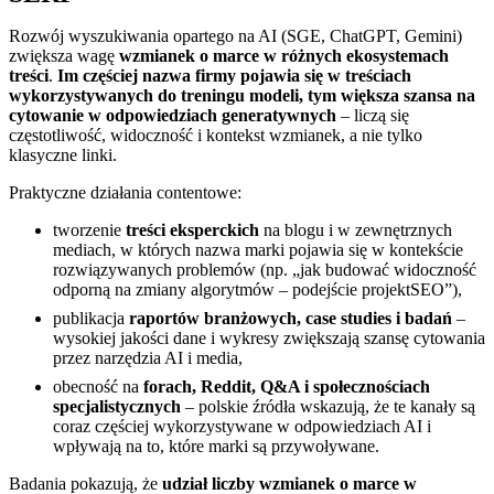
Rozwój wyszukiwania opartego na AI (SGE, ChatGPT, Gemini)
zwiększa wagę
wzmianek o marce w różnych ekosystemach
treści
.
Im częściej nazwa firmy pojawia się w treściach
wykorzystywanych do treningu modeli, tym większa szansa na
cytowanie w odpowiedziach generatywnych
– liczą się
częstotliwość, widoczność i kontekst wzmianek, a nie tylko
klasyczne linki.
Praktyczne działania contentowe:
tworzenie
treści eksperckich
na blogu i w zewnętrznych
mediach, w których nazwa marki pojawia się w kontekście
rozwiązywanych problemów (np. „jak budować widoczność
odporną na zmiany algorytmów – podejście projektSEO”),
publikacja
raportów branżowych, case studies i badań
–
wysokiej jakości dane i wykresy zwiększają szansę cytowania
przez narzędzia AI i media,
obecność na
forach, Reddit, Q&A i społecznościach
specjalistycznych
– polskie źródła wskazują, że te kanały są
coraz częściej wykorzystywane w odpowiedziach AI i
wpływają na to, które marki są przywoływane.
Badania pokazują, że
udział liczby wzmianek o marce w