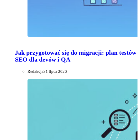
Jak przygotować się do migracji: plan testów
SEO dla devów i QA
Redakcja
31 lipca 2026