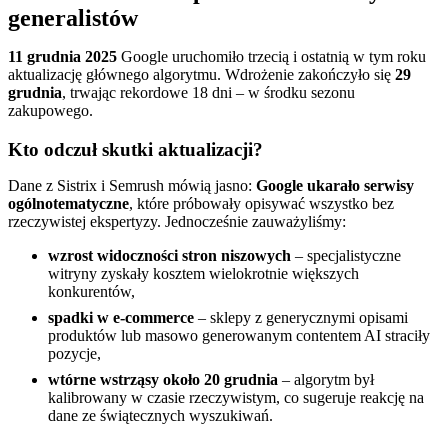
generalistów
11 grudnia 2025
Google uruchomiło trzecią i ostatnią w tym roku
aktualizację głównego algorytmu. Wdrożenie zakończyło się
29
grudnia
, trwając rekordowe 18 dni – w środku sezonu
zakupowego.
Kto odczuł skutki aktualizacji?
Dane z Sistrix i Semrush mówią jasno:
Google ukarało serwisy
ogólnotematyczne
, które próbowały opisywać wszystko bez
rzeczywistej ekspertyzy. Jednocześnie zauważyliśmy:
wzrost widoczności stron niszowych
– specjalistyczne
witryny zyskały kosztem wielokrotnie większych
konkurentów,
spadki w e-commerce
– sklepy z generycznymi opisami
produktów lub masowo generowanym contentem AI straciły
pozycje,
wtórne wstrząsy około 20 grudnia
– algorytm był
kalibrowany w czasie rzeczywistym, co sugeruje reakcję na
dane ze świątecznych wyszukiwań.