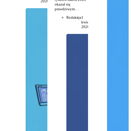
2026
okazał się
prawdziwym…
Redakcja
1
kwietnia
2026