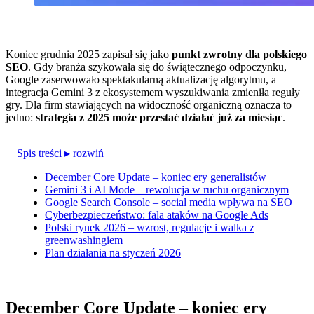
Koniec grudnia 2025 zapisał się jako
punkt zwrotny dla polskiego
SEO
. Gdy branża szykowała się do świątecznego odpoczynku,
Google zaserwowało spektakularną aktualizację algorytmu, a
integracja Gemini 3 z ekosystemem wyszukiwania zmieniła reguły
gry. Dla firm stawiających na widoczność organiczną oznacza to
jedno:
strategia z 2025 może przestać działać już za miesiąc
.
Spis treści
▸ rozwiń
December Core Update – koniec ery generalistów
Gemini 3 i AI Mode – rewolucja w ruchu organicznym
Google Search Console – social media wpływa na SEO
Cyberbezpieczeństwo: fala ataków na Google Ads
Polski rynek 2026 – wzrost, regulacje i walka z
greenwashingiem
Plan działania na styczeń 2026
December Core Update – koniec ery