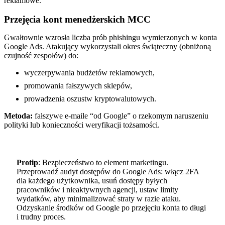
reklamowe.
Przejęcia kont menedżerskich MCC
Gwałtownie wzrosła liczba prób phishingu wymierzonych w konta
Google Ads. Atakujący wykorzystali okres świąteczny (obniżoną
czujność zespołów) do:
wyczerpywania budżetów reklamowych,
promowania fałszywych sklepów,
prowadzenia oszustw kryptowalutowych.
Metoda:
fałszywe e-maile “od Google” o rzekomym naruszeniu
polityki lub konieczności weryfikacji tożsamości.
Protip
: Bezpieczeństwo to element marketingu.
Przeprowadź audyt dostępów do Google Ads: włącz 2FA
dla każdego użytkownika, usuń dostępy byłych
pracowników i nieaktywnych agencji, ustaw limity
wydatków, aby minimalizować straty w razie ataku.
Odzyskanie środków od Google po przejęciu konta to długi
i trudny proces.