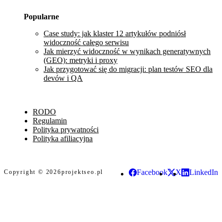
Popularne
Case study: jak klaster 12 artykułów podniósł
widoczność całego serwisu
Jak mierzyć widoczność w wynikach generatywnych
(GEO): metryki i proxy
Jak przygotować się do migracji: plan testów SEO dla
devów i QA
RODO
Regulamin
Polityka prywatności
Polityka afiliacyjna
Facebook
X
LinkedIn
Copyright © 2026
projektseo.pl