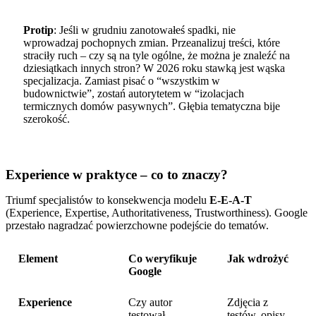
Protip
: Jeśli w grudniu zanotowałeś spadki, nie
wprowadzaj pochopnych zmian. Przeanalizuj treści, które
straciły ruch – czy są na tyle ogólne, że można je znaleźć na
dziesiątkach innych stron? W 2026 roku stawką jest wąska
specjalizacja. Zamiast pisać o “wszystkim w
budownictwie”, zostań autorytetem w “izolacjach
termicznych domów pasywnych”. Głębia tematyczna bije
szerokość.
Experience w praktyce – co to znaczy?
Triumf specjalistów to konsekwencja modelu
E-E-A-T
(Experience, Expertise, Authoritativeness, Trustworthiness). Google
przestało nagradzać powierzchowne podejście do tematów.
Element
Co weryfikuje
Jak wdrożyć
Google
Experience
Czy autor
Zdjęcia z
testował
testów, opisy