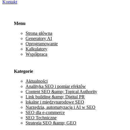
Kontakt
Menu
Strona główna
Generatory AI
Oprogramowanie
Kalkulatory
Współpraca
Kategorie
Aktualności
Analityka SEO i pomiar efektów
Content SEO &amp; Topical Authority
Link building &amp; Digital PR
lokalne i międzynarodowe SEO
Narzędzia, automatyzacja i AI w SEO
SEO dla e-commerce
SEO Techniczne
Strategia SEO &amp; GEO