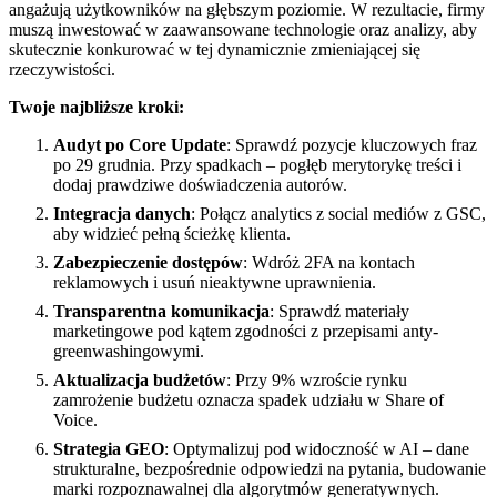
angażują użytkowników na głębszym poziomie. W rezultacie, firmy
muszą inwestować w zaawansowane technologie oraz analizy, aby
skutecznie konkurować w tej dynamicznie zmieniającej się
rzeczywistości.
Twoje najbliższe kroki:
Audyt po Core Update
: Sprawdź pozycje kluczowych fraz
po 29 grudnia. Przy spadkach – pogłęb merytorykę treści i
dodaj prawdziwe doświadczenia autorów.
Integracja danych
: Połącz analytics z social mediów z GSC,
aby widzieć pełną ścieżkę klienta.
Zabezpieczenie dostępów
: Wdróż 2FA na kontach
reklamowych i usuń nieaktywne uprawnienia.
Transparentna komunikacja
: Sprawdź materiały
marketingowe pod kątem zgodności z przepisami anty-
greenwashingowymi.
Aktualizacja budżetów
: Przy 9% wzroście rynku
zamrożenie budżetu oznacza spadek udziału w Share of
Voice.
Strategia GEO
: Optymalizuj pod widoczność w AI – dane
strukturalne, bezpośrednie odpowiedzi na pytania, budowanie
marki rozpoznawalnej dla algorytmów generatywnych.