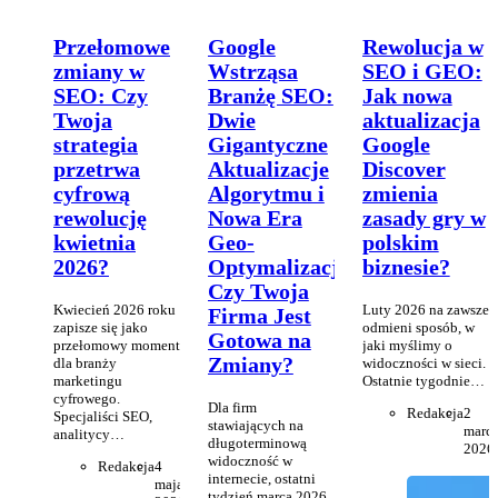
Przełomowe
Google
Rewolucja w
zmiany w
Wstrząsa
SEO i GEO:
SEO: Czy
Branżę SEO:
Jak nowa
Twoja
Dwie
aktualizacja
strategia
Gigantyczne
Google
przetrwa
Aktualizacje
Discover
cyfrową
Algorytmu i
zmienia
rewolucję
Nowa Era
zasady gry w
kwietnia
Geo-
polskim
2026?
Optymalizacji!
biznesie?
Czy Twoja
Kwiecień 2026 roku
Luty 2026 na zawsze
Firma Jest
zapisze się jako
odmieni sposób, w
Gotowa na
przełomowy moment
jaki myślimy o
Zmiany?
dla branży
widoczności w sieci.
marketingu
Ostatnie tygodnie…
cyfrowego.
Dla firm
Redakcja
2
Specjaliści SEO,
stawiających na
marc
analitycy…
długoterminową
2026
widoczność w
Redakcja
4
internecie, ostatni
maja
tydzień marca 2026