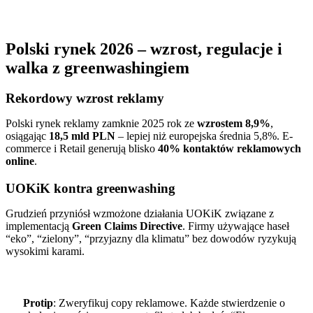
Polski rynek 2026 – wzrost, regulacje i
walka z greenwashingiem
Rekordowy wzrost reklamy
Polski rynek reklamy zamknie 2025 rok ze
wzrostem 8,9%
,
osiągając
18,5 mld PLN
– lepiej niż europejska średnia 5,8%. E-
commerce i Retail generują blisko
40% kontaktów reklamowych
online
.
UOKiK kontra greenwashing
Grudzień przyniósł wzmożone działania UOKiK związane z
implementacją
Green Claims Directive
. Firmy używające haseł
“eko”, “zielony”, “przyjazny dla klimatu” bez dowodów ryzykują
wysokimi karami.
Protip
: Zweryfikuj copy reklamowe. Każde stwierdzenie o