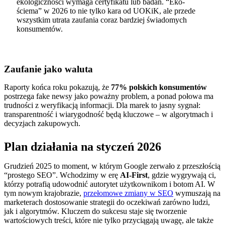
ekologiczności wymaga certyfikatu lub badań. “Eko-
ściema” w 2026 to nie tylko kara od UOKiK, ale przede
wszystkim utrata zaufania coraz bardziej świadomych
konsumentów.
Zaufanie jako waluta
Raporty końca roku pokazują, że
77% polskich konsumentów
postrzega fake newsy jako poważny problem, a ponad połowa ma
trudności z weryfikacją informacji. Dla marek to jasny sygnał:
transparentność i wiarygodność będą kluczowe – w algorytmach i
decyzjach zakupowych.
Plan działania na styczeń 2026
Grudzień 2025 to moment, w którym Google zerwało z przeszłością
“prostego SEO”. Wchodzimy w erę
AI-First
, gdzie wygrywają ci,
którzy potrafią udowodnić autorytet użytkownikom i botom AI. W
tym nowym krajobrazie,
przełomowe zmiany w SEO
wymuszają na
marketerach dostosowanie strategii do oczekiwań zarówno ludzi,
jak i algorytmów. Kluczem do sukcesu staje się tworzenie
wartościowych treści, które nie tylko przyciągają uwagę, ale także