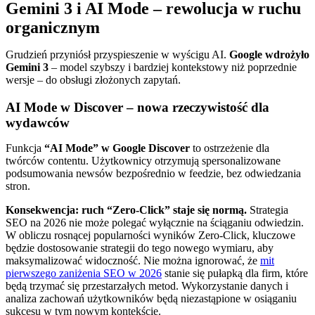
Gemini 3 i AI Mode – rewolucja w ruchu
organicznym
Grudzień przyniósł przyspieszenie w wyścigu AI.
Google wdrożyło
Gemini 3
– model szybszy i bardziej kontekstowy niż poprzednie
wersje – do obsługi złożonych zapytań.
AI Mode w Discover – nowa rzeczywistość dla
wydawców
Funkcja
“AI Mode” w Google Discover
to ostrzeżenie dla
twórców contentu. Użytkownicy otrzymują spersonalizowane
podsumowania newsów bezpośrednio w feedzie, bez odwiedzania
stron.
Konsekwencja: ruch “Zero-Click” staje się normą.
Strategia
SEO na 2026 nie może polegać wyłącznie na ściąganiu odwiedzin.
W obliczu rosnącej popularności wyników Zero-Click, kluczowe
będzie dostosowanie strategii do tego nowego wymiaru, aby
maksymalizować widoczność. Nie można ignorować, że
mit
pierwszego zaniżenia SEO w 2026
stanie się pułapką dla firm, które
będą trzymać się przestarzałych metod. Wykorzystanie danych i
analiza zachowań użytkowników będą niezastąpione w osiąganiu
sukcesu w tym nowym kontekście.