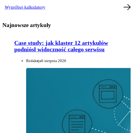
Wypróbuj kalkulatory
Najnowsze artykuły
Case study: jak klaster 12 artykułów
podniósł widoczność całego serwisu
Redakcja
6 sierpnia 2026