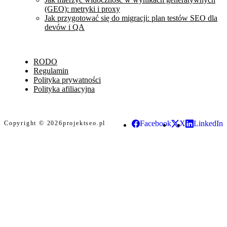
(GEO): metryki i proxy
Jak przygotować się do migracji: plan testów SEO dla
devów i QA
RODO
Regulamin
Polityka prywatności
Polityka afiliacyjna
Facebook
X
LinkedIn
Copyright © 2026
projektseo.pl