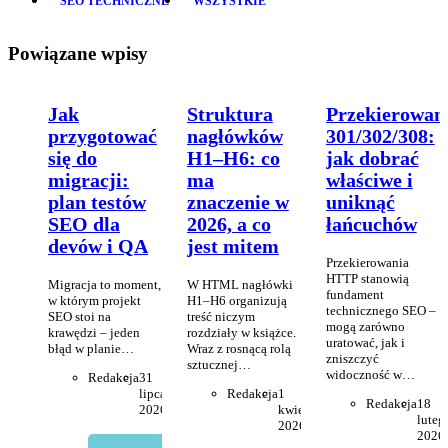
SEO TECHNICZNE
WSZYSTKIE
Powiązane wpisy
Jak
Struktura
Przekierowan
przygotować
nagłówków
301/302/308:
się do
H1–H6: co
jak dobrać
migracji:
ma
właściwe i
plan testów
znaczenie w
uniknąć
SEO dla
2026, a co
łańcuchów
devów i QA
jest mitem
Przekierowania
HTTP stanowią
Migracja to moment,
W HTML nagłówki
fundament
w którym projekt
H1–H6 organizują
technicznego SEO –
SEO stoi na
treść niczym
mogą zarówno
krawędzi – jeden
rozdziały w książce.
uratować, jak i
błąd w planie…
Wraz z rosnącą rolą
zniszczyć
sztucznej…
widoczność w…
Redakcja
31
lipca
Redakcja
1
Redakcja
18
2026
kwietnia
luteg
2026
2026