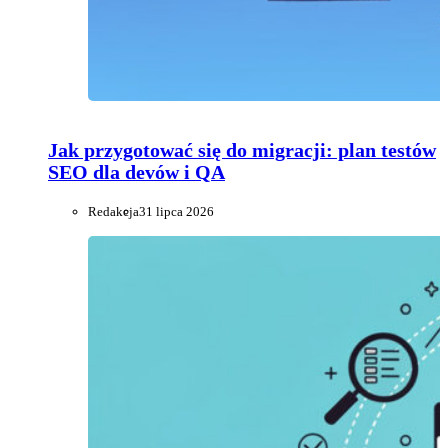
Jak przygotować się do migracji: plan testów
SEO dla devów i QA
Redakcja
31 lipca 2026