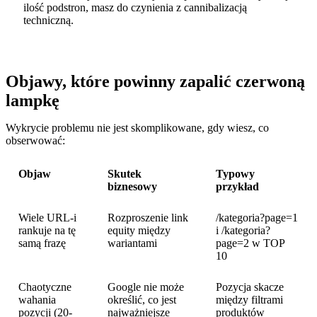
ilość podstron, masz do czynienia z cannibalizacją
techniczną.
Objawy, które powinny zapalić czerwoną
lampkę
Wykrycie problemu nie jest skomplikowane, gdy wiesz, co
obserwować:
Objaw
Skutek
Typowy
biznesowy
przykład
Wiele URL-i
Rozproszenie link
/kategoria?page=1
rankuje na tę
equity między
i /kategoria?
samą frazę
wariantami
page=2 w TOP
10
Chaotyczne
Google nie może
Pozycja skacze
wahania
określić, co jest
między filtrami
pozycji (20-
najważniejsze
produktów