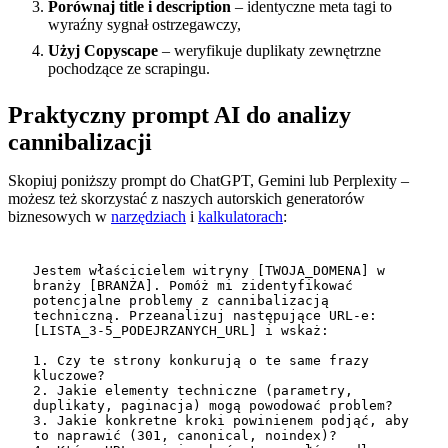
Porównaj title i description
– identyczne meta tagi to
wyraźny sygnał ostrzegawczy,
Użyj Copyscape
– weryfikuje duplikaty zewnętrzne
pochodzące ze scrapingu.
Praktyczny prompt AI do analizy
cannibalizacji
Skopiuj poniższy prompt do ChatGPT, Gemini lub Perplexity –
możesz też skorzystać z naszych autorskich generatorów
biznesowych w
narzędziach
i
kalkulatorach
:
Jestem właścicielem witryny [TWOJA_DOMENA] w 
branży [BRANŻA]. Pomóż mi zidentyfikować 
potencjalne problemy z cannibalizacją 
techniczną. Przeanalizuj następujące URL-e: 
[LISTA_3-5_PODEJRZANYCH_URL] i wskaż:

1. Czy te strony konkurują o te same frazy 
kluczowe?

2. Jakie elementy techniczne (parametry, 
duplikaty, paginacja) mogą powodować problem?

3. Jakie konkretne kroki powinienem podjąć, aby 
to naprawić (301, canonical, noindex)?
