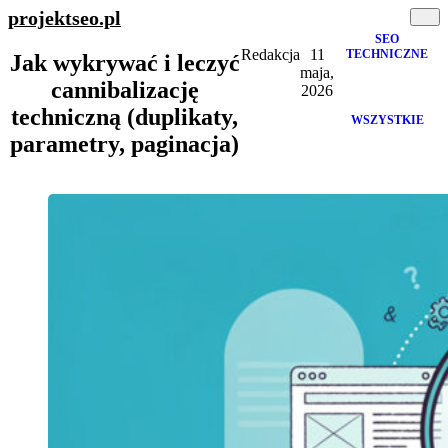
projektseo
.pl
SEO
Redakcja
11
TECHNICZNE
Jak wykrywać i leczyć
maja,
cannibalizację
2026
techniczną (duplikaty,
WSZYSTKIE
parametry, paginacja)