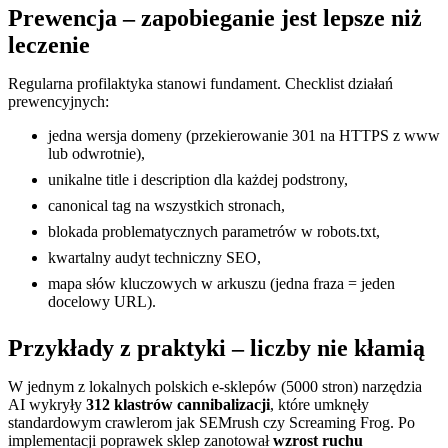
Prewencja – zapobieganie jest lepsze niż
leczenie
Regularna profilaktyka stanowi fundament. Checklist działań
prewencyjnych:
jedna wersja domeny (przekierowanie 301 na HTTPS z www
lub odwrotnie),
unikalne title i description dla każdej podstrony,
canonical tag na wszystkich stronach,
blokada problematycznych parametrów w robots.txt,
kwartalny audyt techniczny SEO,
mapa słów kluczowych w arkuszu (jedna fraza = jeden
docelowy URL).
Przykłady z praktyki – liczby nie kłamią
W jednym z lokalnych polskich e-sklepów (5000 stron) narzędzia
AI wykryły
312 klastrów cannibalizacji
, które umknęły
standardowym crawlerom jak SEMrush czy Screaming Frog. Po
implementacji poprawek sklep zanotował
wzrost ruchu