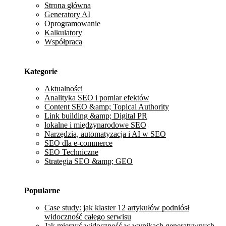
Strona główna
Generatory AI
Oprogramowanie
Kalkulatory
Współpraca
Kategorie
Aktualności
Analityka SEO i pomiar efektów
Content SEO &amp; Topical Authority
Link building &amp; Digital PR
lokalne i międzynarodowe SEO
Narzędzia, automatyzacja i AI w SEO
SEO dla e-commerce
SEO Techniczne
Strategia SEO &amp; GEO
Popularne
Case study: jak klaster 12 artykułów podniósł
widoczność całego serwisu
Jak mierzyć widoczność w wynikach generatywnych