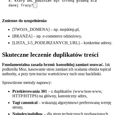
4. Który URL powinien być stroną główną dla 
danej frazy?
Zmienne do uzupełnienia:
[TWOJA_DOMENA] – np. mojsklep.pl,
[BRANŻA] – np. e-commerce odzieżowy,
[LISTA_3-5_PODEJRZANYCH_URL] – konkretne adresy.
Skuteczne leczenie duplikatów treści
Fundamentalna zasada brzmi: konsoliduj zamiast usuwać.
Jak
podkreśla Moz, kasowanie stron zamiast ich scalania obniża topical
authority, a przy tym tracisz wartościowy ruch oraz backlinki.
Sprawdzone metody naprawy:
Przekierowania 301
– z duplikatów (www/non-www,
HTTP/HTTPS) na główny, kanoniczny adres,
Tagi canonical
– wskazują algorytmowi preferowaną wersję
strony,
Noindex/nofollow
– dla stron technicznych pozbawionych