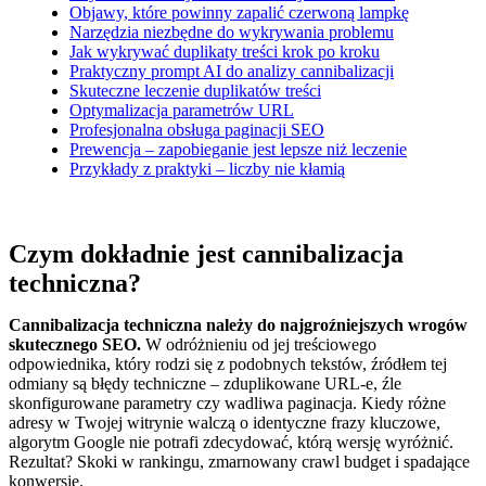
Objawy, które powinny zapalić czerwoną lampkę
Narzędzia niezbędne do wykrywania problemu
Jak wykrywać duplikaty treści krok po kroku
Praktyczny prompt AI do analizy cannibalizacji
Skuteczne leczenie duplikatów treści
Optymalizacja parametrów URL
Profesjonalna obsługa paginacji SEO
Prewencja – zapobieganie jest lepsze niż leczenie
Przykłady z praktyki – liczby nie kłamią
Czym dokładnie jest cannibalizacja
techniczna?
Cannibalizacja techniczna należy do najgroźniejszych wrogów
skutecznego SEO.
W odróżnieniu od jej treściowego
odpowiednika, który rodzi się z podobnych tekstów, źródłem tej
odmiany są błędy techniczne – zduplikowane URL-e, źle
skonfigurowane parametry czy wadliwa paginacja. Kiedy różne
adresy w Twojej witrynie walczą o identyczne frazy kluczowe,
algorytm Google nie potrafi zdecydować, którą wersję wyróżnić.
Rezultat? Skoki w rankingu, zmarnowany crawl budget i spadające
konwersje.