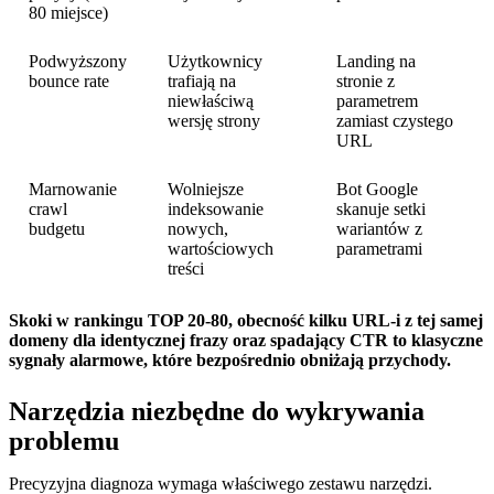
80 miejsce)
Podwyższony
Użytkownicy
Landing na
bounce rate
trafiają na
stronie z
niewłaściwą
parametrem
wersję strony
zamiast czystego
URL
Marnowanie
Wolniejsze
Bot Google
crawl
indeksowanie
skanuje setki
budgetu
nowych,
wariantów z
wartościowych
parametrami
treści
Skoki w rankingu TOP 20-80, obecność kilku URL-i z tej samej
domeny dla identycznej frazy oraz spadający CTR to klasyczne
sygnały alarmowe, które bezpośrednio obniżają przychody.
Narzędzia niezbędne do wykrywania
problemu
Precyzyjna diagnoza wymaga właściwego zestawu narzędzi.