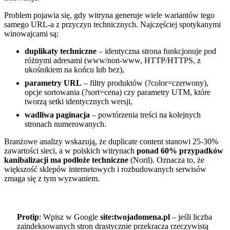
Problem pojawia się, gdy witryna generuje wiele wariantów tego
samego URL-a z przyczyn technicznych. Najczęściej spotykanymi
winowajcami są:
duplikaty techniczne
– identyczna strona funkcjonuje pod
różnymi adresami (www/non-www, HTTP/HTTPS, z
ukośnikiem na końcu lub bez),
parametry URL
– filtry produktów (?color=czerwony),
opcje sortowania (?sort=cena) czy parametry UTM, które
tworzą setki identycznych wersji,
wadliwa paginacja
– powtórzenia treści na kolejnych
stronach numerowanych.
Branżowe analizy wskazują, że duplicate content stanowi 25-30%
zawartości sieci, a w polskich witrynach
ponad 60% przypadków
kanibalizacji ma podłoże techniczne
(Noril). Oznacza to, że
większość sklepów internetowych i rozbudowanych serwisów
zmaga się z tym wyzwaniem.
Protip
: Wpisz w Google
site:twojadomena.pl
– jeśli liczba
zaindeksowanych stron drastycznie przekracza rzeczywistą