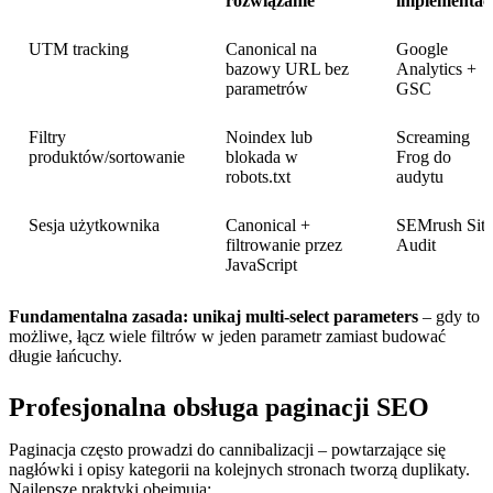
rozwiązanie
implementacj
UTM tracking
Canonical na
Google
bazowy URL bez
Analytics +
parametrów
GSC
Filtry
Noindex lub
Screaming
produktów/sortowanie
blokada w
Frog do
robots.txt
audytu
Sesja użytkownika
Canonical +
SEMrush Sit
filtrowanie przez
Audit
JavaScript
Fundamentalna zasada: unikaj multi-select parameters
– gdy to
możliwe, łącz wiele filtrów w jeden parametr zamiast budować
długie łańcuchy.
Profesjonalna obsługa paginacji SEO
Paginacja często prowadzi do cannibalizacji – powtarzające się
nagłówki i opisy kategorii na kolejnych stronach tworzą duplikaty.
Najlepsze praktyki obejmują: