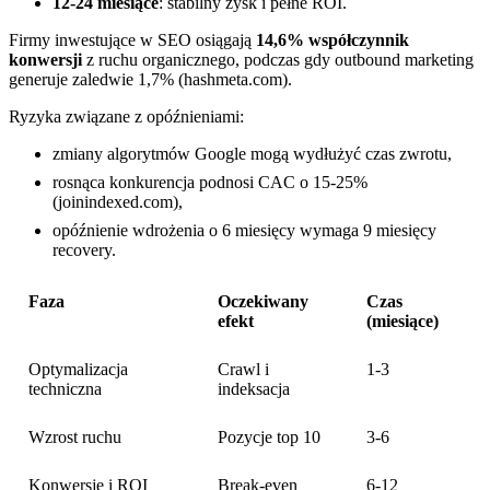
12-24 miesiące
: stabilny zysk i pełne ROI.
Firmy inwestujące w SEO osiągają
14,6% współczynnik
konwersji
z ruchu organicznego, podczas gdy outbound marketing
generuje zaledwie 1,7% (hashmeta.com).
Ryzyka związane z opóźnieniami:
zmiany algorytmów Google mogą wydłużyć czas zwrotu,
rosnąca konkurencja podnosi CAC o 15-25%
(joinindexed.com),
opóźnienie wdrożenia o 6 miesięcy wymaga 9 miesięcy
recovery.
Faza
Oczekiwany
Czas
efekt
(miesiące)
Optymalizacja
Crawl i
1-3
techniczna
indeksacja
Wzrost ruchu
Pozycje top 10
3-6
Konwersje i ROI
Break-even
6-12