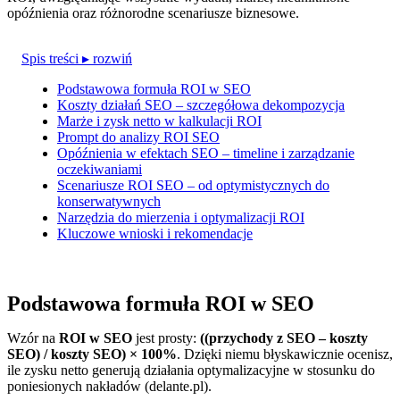
opóźnienia oraz różnorodne scenariusze biznesowe.
Spis treści
▸ rozwiń
Podstawowa formuła ROI w SEO
Koszty działań SEO – szczegółowa dekompozycja
Marże i zysk netto w kalkulacji ROI
Prompt do analizy ROI SEO
Opóźnienia w efektach SEO – timeline i zarządzanie
oczekiwaniami
Scenariusze ROI SEO – od optymistycznych do
konserwatywnych
Narzędzia do mierzenia i optymalizacji ROI
Kluczowe wnioski i rekomendacje
Podstawowa formuła ROI w SEO
Wzór na
ROI w SEO
jest prosty:
((przychody z SEO – koszty
SEO) / koszty SEO) × 100%
. Dzięki niemu błyskawicznie ocenisz,
ile zysku netto generują działania optymalizacyjne w stosunku do
poniesionych nakładów (delante.pl).