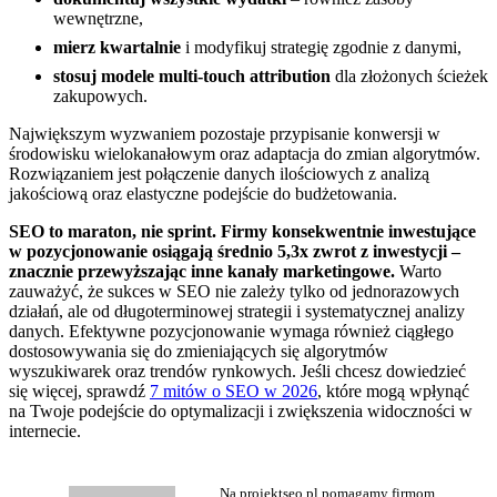
wewnętrzne,
mierz kwartalnie
i modyfikuj strategię zgodnie z danymi,
stosuj modele multi-touch attribution
dla złożonych ścieżek
zakupowych.
Największym wyzwaniem pozostaje przypisanie konwersji w
środowisku wielokanałowym oraz adaptacja do zmian algorytmów.
Rozwiązaniem jest połączenie danych ilościowych z analizą
jakościową oraz elastyczne podejście do budżetowania.
SEO to maraton, nie sprint. Firmy konsekwentnie inwestujące
w pozycjonowanie osiągają średnio 5,3x zwrot z inwestycji –
znacznie przewyższając inne kanały marketingowe.
Warto
zauważyć, że sukces w SEO nie zależy tylko od jednorazowych
działań, ale od długoterminowej strategii i systematycznej analizy
danych. Efektywne pozycjonowanie wymaga również ciągłego
dostosowywania się do zmieniających się algorytmów
wyszukiwarek oraz trendów rynkowych. Jeśli chcesz dowiedzieć
się więcej, sprawdź
7 mitów o SEO w 2026
, które mogą wpłynąć
na Twoje podejście do optymalizacji i zwiększenia widoczności w
internecie.
Na projektseo.pl pomagamy firmom