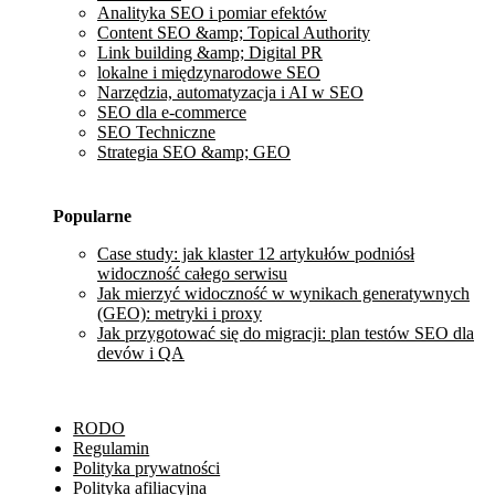
Analityka SEO i pomiar efektów
Content SEO &amp; Topical Authority
Link building &amp; Digital PR
lokalne i międzynarodowe SEO
Narzędzia, automatyzacja i AI w SEO
SEO dla e-commerce
SEO Techniczne
Strategia SEO &amp; GEO
Popularne
Case study: jak klaster 12 artykułów podniósł
widoczność całego serwisu
Jak mierzyć widoczność w wynikach generatywnych
(GEO): metryki i proxy
Jak przygotować się do migracji: plan testów SEO dla
devów i QA
RODO
Regulamin
Polityka prywatności
Polityka afiliacyjna