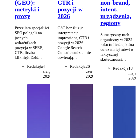
(GEO):
CTR i
non-brand,
metryki i
pozycji w
intent,
proxy
2026
urządzenia,
regiony
Przez lata specjaliści
GSC bez iluzji:
SEO polegali na
interpretacja
Sumaryczny ruch
jasnych
impressions, CTR i
organiczny w 2025
wskaźnikach:
pozycji w 2026
roku to liczba, która
pozycja w SERP,
Google Search
coraz mniej mówi o
CTR, liczba
Console codziennie
faktycznej
kliknięć. Dziś…
otwierają…
skuteczności…
Redakcja
4
Redakcja
26
Redakcja
18
sierpnia
czerwca
maja
2026
2026
2026