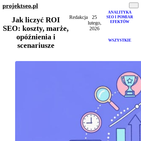
projektseo
.pl
ANALITYKA
Redakcja
25
SEO I POMIAR
Jak liczyć ROI
EFEKTÓW
lutego,
SEO: koszty, marże,
2026
opóźnienia i
WSZYSTKIE
scenariusze