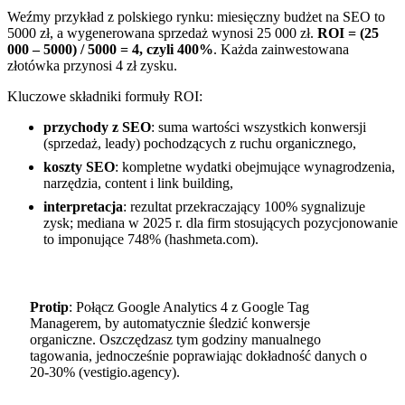
Weźmy przykład z polskiego rynku: miesięczny budżet na SEO to
5000 zł, a wygenerowana sprzedaż wynosi 25 000 zł.
ROI = (25
000 – 5000) / 5000 = 4, czyli 400%
. Każda zainwestowana
złotówka przynosi 4 zł zysku.
Kluczowe składniki formuły ROI:
przychody z SEO
: suma wartości wszystkich konwersji
(sprzedaż, leady) pochodzących z ruchu organicznego,
koszty SEO
: kompletne wydatki obejmujące wynagrodzenia,
narzędzia, content i link building,
interpretacja
: rezultat przekraczający 100% sygnalizuje
zysk; mediana w 2025 r. dla firm stosujących pozycjonowanie
to imponujące 748% (hashmeta.com).
Protip
: Połącz Google Analytics 4 z Google Tag
Managerem, by automatycznie śledzić konwersje
organiczne. Oszczędzasz tym godziny manualnego
tagowania, jednocześnie poprawiając dokładność danych o
20-30% (vestigio.agency).