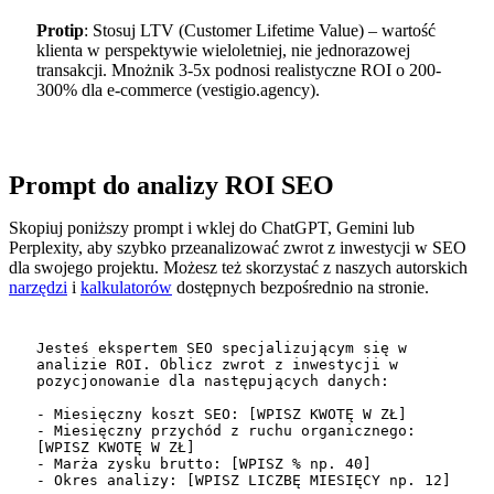
Protip
: Stosuj LTV (Customer Lifetime Value) – wartość
klienta w perspektywie wieloletniej, nie jednorazowej
transakcji. Mnożnik 3-5x podnosi realistyczne ROI o 200-
300% dla e-commerce (vestigio.agency).
Prompt do analizy ROI SEO
Skopiuj poniższy prompt i wklej do ChatGPT, Gemini lub
Perplexity, aby szybko przeanalizować zwrot z inwestycji w SEO
dla swojego projektu. Możesz też skorzystać z naszych autorskich
narzędzi
i
kalkulatorów
dostępnych bezpośrednio na stronie.
Jesteś ekspertem SEO specjalizującym się w 
analizie ROI. Oblicz zwrot z inwestycji w 
pozycjonowanie dla następujących danych:

- Miesięczny koszt SEO: [WPISZ KWOTĘ W ZŁ]

- Miesięczny przychód z ruchu organicznego: 
[WPISZ KWOTĘ W ZŁ]

- Marża zysku brutto: [WPISZ % np. 40]

- Okres analizy: [WPISZ LICZBĘ MIESIĘCY np. 12]
