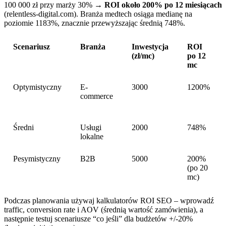
100 000 zł przy marży 30% →
ROI około 200% po 12 miesiącach
(relentless-digital.com). Branża medtech osiąga medianę na
poziomie 1183%, znacznie przewyższając średnią 748%.
Scenariusz
Branża
Inwestycja
ROI
(zł/mc)
po 12
mc
Optymistyczny
E-
3000
1200%
commerce
Średni
Usługi
2000
748%
lokalne
Pesymistyczny
B2B
5000
200%
(po 20
mc)
Podczas planowania używaj kalkulatorów ROI SEO – wprowadź
traffic, conversion rate i AOV (średnią wartość zamówienia), a
następnie testuj scenariusze “co jeśli” dla budżetów +/-20%