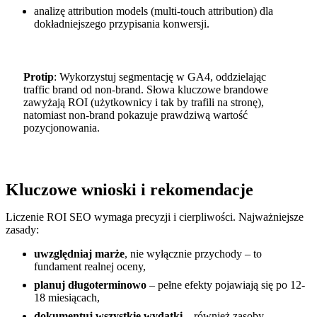
analizę attribution models (multi-touch attribution) dla
dokładniejszego przypisania konwersji.
Protip
: Wykorzystuj segmentację w GA4, oddzielając
traffic brand od non-brand. Słowa kluczowe brandowe
zawyżają ROI (użytkownicy i tak by trafili na stronę),
natomiast non-brand pokazuje prawdziwą wartość
pozycjonowania.
Kluczowe wnioski i rekomendacje
Liczenie ROI SEO wymaga precyzji i cierpliwości. Najważniejsze
zasady:
uwzględniaj marże
, nie wyłącznie przychody – to
fundament realnej oceny,
planuj długoterminowo
– pełne efekty pojawiają się po 12-
18 miesiącach,
dokumentuj wszystkie wydatki
– również zasoby