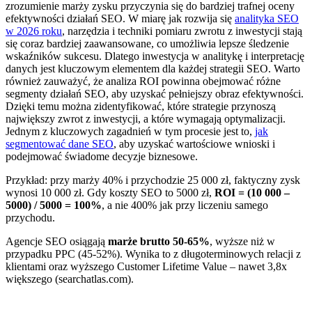
zrozumienie marży zysku przyczynia się do bardziej trafnej oceny
efektywności działań SEO. W miarę jak rozwija się
analityka SEO
w 2026 roku
, narzędzia i techniki pomiaru zwrotu z inwestycji stają
się coraz bardziej zaawansowane, co umożliwia lepsze śledzenie
wskaźników sukcesu. Dlatego inwestycja w analitykę i interpretację
danych jest kluczowym elementem dla każdej strategii SEO. Warto
również zauważyć, że analiza ROI powinna obejmować różne
segmenty działań SEO, aby uzyskać pełniejszy obraz efektywności.
Dzięki temu można zidentyfikować, które strategie przynoszą
największy zwrot z inwestycji, a które wymagają optymalizacji.
Jednym z kluczowych zagadnień w tym procesie jest to,
jak
segmentować dane SEO
, aby uzyskać wartościowe wnioski i
podejmować świadome decyzje biznesowe.
Przykład: przy marży 40% i przychodzie 25 000 zł, faktyczny zysk
wynosi 10 000 zł. Gdy koszty SEO to 5000 zł,
ROI = (10 000 –
5000) / 5000 = 100%
, a nie 400% jak przy liczeniu samego
przychodu.
Agencje SEO osiągają
marże brutto 50-65%
, wyższe niż w
przypadku PPC (45-52%). Wynika to z długoterminowych relacji z
klientami oraz wyższego Customer Lifetime Value – nawet 3,8x
większego (searchatlas.com).