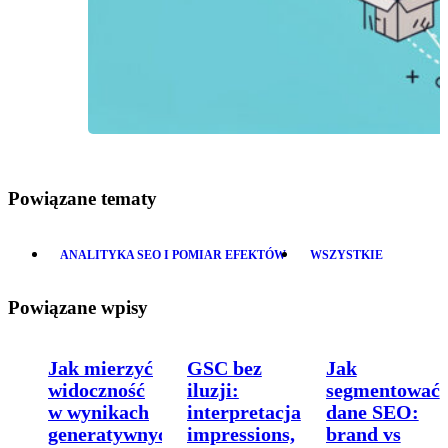
Powiązane tematy
ANALITYKA SEO I POMIAR EFEKTÓW
WSZYSTKIE
Powiązane wpisy
Jak mierzyć
GSC bez
Jak
widoczność
iluzji:
segmentować
w wynikach
interpretacja
dane SEO:
generatywnych
impressions,
brand vs