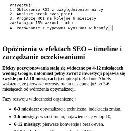
Przygotuj:

1. Obliczenie ROI z uwzględnieniem marży

2. Analizę break-even point

3. Prognozę ROI na kolejne 6 miesięcy 
zakładając 15% wzrost ruchu

4. Porównanie z typowymi wynikami w branży
Opóźnienia w efektach SEO – timeline i
zarządzanie oczekiwaniami
Efekty pozycjonowania stają się widoczne po 4-12 miesiącach
według Google, natomiast pełny zwrot z inwestycji pojawia się
zwykle po 12-18 miesiącach
(sempire.pl). Badanie Ahrefs
wskazuje, że pierwsze wzrosty ruchu następują już po 3-6
miesiącach od wdrożenia optymalizacji.
Fazy rozwoju widoczności organicznej:
0-3 miesiące
: optymalizacja techniczna, indeksacja zmian,
3-6 miesięcy
: wzrost ruchu, pojawienie się w top 10,
6-12 miesięcy
: pierwsze konwersje i break-even,