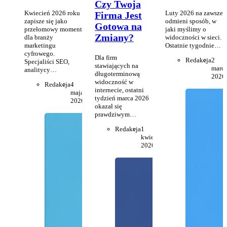
Czy Twoja
Kwiecień 2026 roku
Luty 2026 na zawsze
Firma Jest
zapisze się jako
odmieni sposób, w
Gotowa na
przełomowy moment
jaki myślimy o
Zmiany?
dla branży
widoczności w sieci.
marketingu
Ostatnie tygodnie…
cyfrowego.
Dla firm
Redakcja
2
Specjaliści SEO,
stawiających na
marc
analitycy…
długoterminową
2026
widoczność w
Redakcja
4
internecie, ostatni
maja
tydzień marca 2026
2026
okazał się
prawdziwym…
Redakcja
1
kwietnia
2026