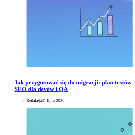
Jak przygotować się do migracji: plan testów
SEO dla devów i QA
Redakcja
31 lipca 2026