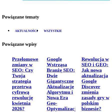
Powiązane tematy
AKTUALNOŚCI
WSZYSTKIE
Powiązane wpisy
Przełomowe
Google
Rewolucja w
zmiany w
Wstrząsa
SEO i GEO:
SEO: Czy
Branżę SEO:
Jak nowa
Twoja
Dwie
aktualizacja
strategia
Gigantyczne
Google
przetrwa
Aktualizacje
Discover
cyfrową
Algorytmu i
zmienia
rewolucję
Nowa Era
zasady gry w
kwietnia
Geo-
polskim
2026?
Optymalizacji!
biznesie?