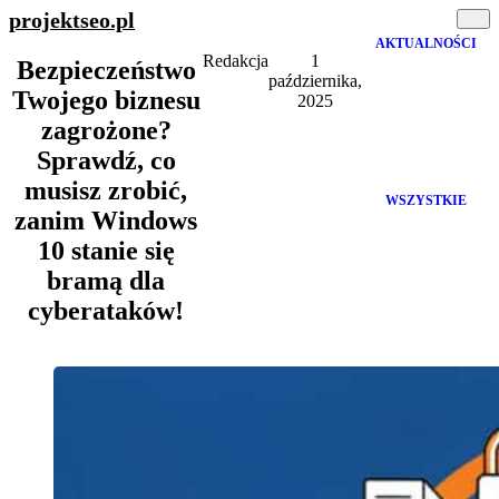
projektseo
.pl
AKTUALNOŚCI
Redakcja
1
Bezpieczeństwo
października,
Twojego biznesu
2025
zagrożone?
Sprawdź, co
musisz zrobić,
WSZYSTKIE
zanim Windows
10 stanie się
bramą dla
cyberataków!