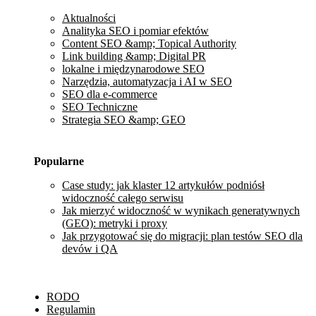
Aktualności
Analityka SEO i pomiar efektów
Content SEO &amp; Topical Authority
Link building &amp; Digital PR
lokalne i międzynarodowe SEO
Narzędzia, automatyzacja i AI w SEO
SEO dla e-commerce
SEO Techniczne
Strategia SEO &amp; GEO
Popularne
Case study: jak klaster 12 artykułów podniósł
widoczność całego serwisu
Jak mierzyć widoczność w wynikach generatywnych
(GEO): metryki i proxy
Jak przygotować się do migracji: plan testów SEO dla
devów i QA
RODO
Regulamin