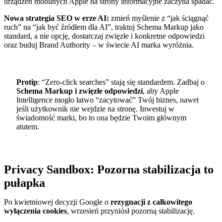
urządzeń mobilnych Apple na strony informacyjne zaczyna spadać.
Nowa strategia SEO w erze AI:
zmień myślenie z “jak ściągnąć
ruch” na “jak być źródłem dla AI”, traktuj Schema Markup jako
standard, a nie opcję, dostarczaj zwięzłe i konkretne odpowiedzi
oraz buduj Brand Authority – w świecie AI marka wyróżnia.
Protip
: “Zero-click searches” stają się standardem. Zadbaj o
Schema Markup i zwięzłe odpowiedzi
, aby Apple
Intelligence mogło łatwo “zacytować” Twój biznes, nawet
jeśli użytkownik nie wejdzie na stronę. Inwestuj w
świadomość marki, bo to ona będzie Twoim głównym
atutem.
Privacy Sandbox: Pozorna stabilizacja to
pułapka
Po kwietniowej decyzji Google o
rezygnacji z całkowitego
wyłączenia cookies
, wrzesień przyniósł pozorną stabilizację.