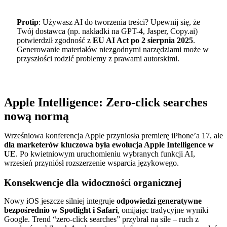
Protip
: Używasz AI do tworzenia treści? Upewnij się, że
Twój dostawca (np. nakładki na GPT-4, Jasper, Copy.ai)
potwierdził zgodność z
EU AI Act po 2 sierpnia 2025
.
Generowanie materiałów niezgodnymi narzędziami może w
przyszłości rodzić problemy z prawami autorskimi.
Apple Intelligence: Zero-click searches
nową normą
Wrześniowa konferencja Apple przyniosła premierę iPhone’a 17, ale
dla marketerów kluczowa była ewolucja Apple Intelligence w
UE
. Po kwietniowym uruchomieniu wybranych funkcji AI,
wrzesień przyniósł rozszerzenie wsparcia językowego.
Konsekwencje dla widoczności organicznej
Nowy iOS jeszcze silniej integruje
odpowiedzi generatywne
bezpośrednio w Spotlight i Safari
, omijając tradycyjne wyniki
Google. Trend “zero-click searches” przybrał na sile – ruch z