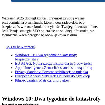
Wrzesień 2025 dobiegł końca i przyniósł ze sobą ważne
przypomnienia o terminach, które mogą zadecydować o
bezpieczeństwie oraz konkurencyjności Twojego biznesu online.
Jeśli Twoja strategia SEO opiera się na solidnej infrastrukturze
technicznej – ten przegląd to obowiązkowa lektura.
Spis treści
▸ rozwiń
Windows 10: Dwa tygodnie do katastrofy
bezpieczeństwa
EU AI Act: Nowa rzeczywistość dla twórców treści
Apple Intelligence: Zero-click searches nową normą
Privacy Sandbox: Pozorna stabilizacja to pułapka
European Accessibility Act: Od teorii do egzekucji
Pilność działań: Matryxa priorytetów
Windows 10: Dwa tygodnie do katastrofy