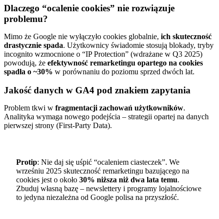
Dlaczego “ocalenie cookies” nie rozwiązuje
problemu?
Mimo że Google nie wyłączyło cookies globalnie,
ich skuteczność
drastycznie spada
. Użytkownicy świadomie stosują blokady, tryby
incognito wzmocnione o “IP Protection” (wdrażane w Q3 2025)
powodują, że
efektywność remarketingu opartego na cookies
spadła o ~30%
w porównaniu do poziomu sprzed dwóch lat.
Jakość danych w GA4 pod znakiem zapytania
Problem tkwi w
fragmentacji zachowań użytkowników
.
Analityka wymaga nowego podejścia – strategii opartej na danych
pierwszej strony (First-Party Data).
Protip
: Nie daj się uśpić “ocaleniem ciasteczek”. We
wrześniu 2025 skuteczność remarketingu bazującego na
cookies jest o około
30% niższa niż dwa lata temu
.
Zbuduj własną bazę – newslettery i programy lojalnościowe
to jedyna niezależna od Google polisa na przyszłość.