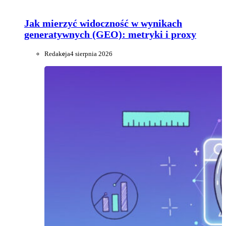
Jak mierzyć widoczność w wynikach
generatywnych (GEO): metryki i proxy
Redakcja
4 sierpnia 2026