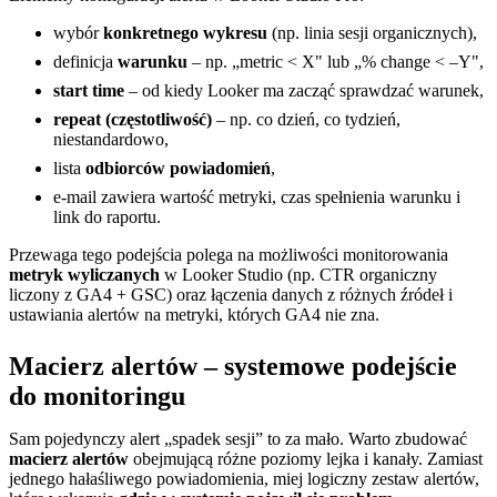
wybór
konkretnego wykresu
(np. linia sesji organicznych),
definicja
warunku
– np. „metric < X" lub „% change < –Y",
start time
– od kiedy Looker ma zacząć sprawdzać warunek,
repeat (częstotliwość)
– np. co dzień, co tydzień,
niestandardowo,
lista
odbiorców powiadomień
,
e-mail zawiera wartość metryki, czas spełnienia warunku i
link do raportu.
Przewaga tego podejścia polega na możliwości monitorowania
metryk wyliczanych
w Looker Studio (np. CTR organiczny
liczony z GA4 + GSC) oraz łączenia danych z różnych źródeł i
ustawiania alertów na metryki, których GA4 nie zna.
Macierz alertów – systemowe podejście
do monitoringu
Sam pojedynczy alert „spadek sesji” to za mało. Warto zbudować
macierz alertów
obejmującą różne poziomy lejka i kanały. Zamiast
jednego hałaśliwego powiadomienia, miej logiczny zestaw alertów,