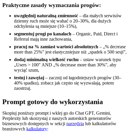
Praktyczne zasady wyznaczania progów:
uwzględnij naturalną zmienność
– dla małych serwisów
dzienny ruch może się wahać o 20–30%, dla dużych
odchylenia są mniejsze (10–15%),
segmentuj progi po kanałach
– Organic, Paid, Direct i
Referral mają inne zachowania,
pracuj na % zamiast wartości absolutnych
– „% decrease
more than 25%” jest elastyczniejsze niż „spadek o 500 sesji”,
dodaj minimalną wielkość ruchu
– ustaw warunek typu
„Users > 100″ AND „% decrease more than 30%”, aby
wyciąć szum,
testuj i zawężaj
– zacznij od łagodniejszych progów (30–
40% spadku), zobacz jak często się wyzwalają, potem
zaostrzaj.
Prompt gotowy do wykorzystania
Skopiuj poniższy prompt i wklej go do Chat GPT, Gemini,
Perplexity lub skorzystaj z naszych autorskich generatorów
biznesowych dostępnych w sekcji
narzędzia
lub kalkulatorów
branżowych
kalkulatory
: