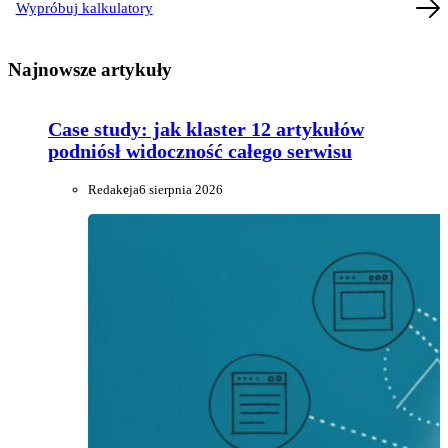
Wypróbuj kalkulatory
Najnowsze artykuły
Case study: jak klaster 12 artykułów
podniósł widoczność całego serwisu
Redakcja
6 sierpnia 2026