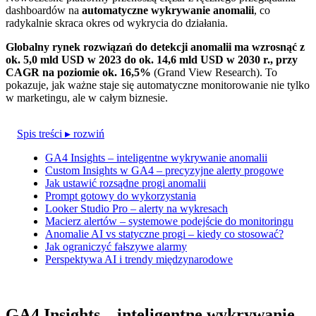
dashboardów na
automatyczne wykrywanie anomalii
, co
radykalnie skraca okres od wykrycia do działania.
Globalny rynek rozwiązań do detekcji anomalii ma wzrosnąć z
ok. 5,0 mld USD w 2023 do ok. 14,6 mld USD w 2030 r., przy
CAGR na poziomie ok. 16,5%
(Grand View Research). To
pokazuje, jak ważne staje się automatyczne monitorowanie nie tylko
w marketingu, ale w całym biznesie.
Spis treści
▸ rozwiń
GA4 Insights – inteligentne wykrywanie anomalii
Custom Insights w GA4 – precyzyjne alerty progowe
Jak ustawić rozsądne progi anomalii
Prompt gotowy do wykorzystania
Looker Studio Pro – alerty na wykresach
Macierz alertów – systemowe podejście do monitoringu
Anomalie AI vs statyczne progi – kiedy co stosować?
Jak ograniczyć fałszywe alarmy
Perspektywa AI i trendy międzynarodowe
GA4 Insights – inteligentne wykrywanie