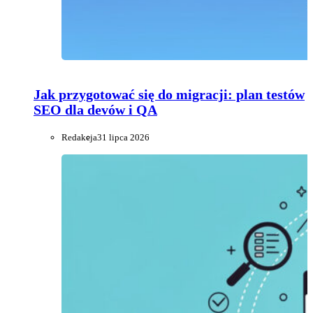
Jak przygotować się do migracji: plan testów
SEO dla devów i QA
Redakcja
31 lipca 2026