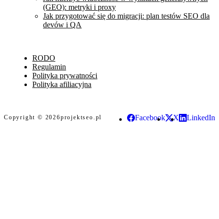
(GEO): metryki i proxy
Jak przygotować się do migracji: plan testów SEO dla
devów i QA
RODO
Regulamin
Polityka prywatności
Polityka afiliacyjna
Facebook
X
LinkedIn
Copyright © 2026
projektseo.pl