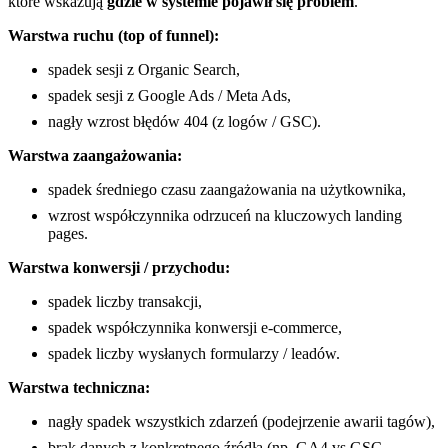
które wskazują
gdzie w systemie pojawił się problem
.
Warstwa ruchu (top of funnel):
spadek sesji z Organic Search,
spadek sesji z Google Ads / Meta Ads,
nagły wzrost błędów 404 (z logów / GSC).
Warstwa zaangażowania:
spadek średniego czasu zaangażowania na użytkownika,
wzrost współczynnika odrzuceń na kluczowych landing
pages.
Warstwa konwersji / przychodu:
spadek liczby transakcji,
spadek współczynnika konwersji e-commerce,
spadek liczby wysłanych formularzy / leadów.
Warstwa techniczna:
nagły spadek wszystkich zdarzeń (podejrzenie awarii tagów),
brak danych z konkretnego źródła (np. GA4 vs GSC –