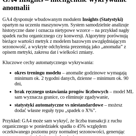
anomalii
GA4 dysponuje wbudowanym modułem
Insights (Statystyki)
opartym na uczeniu maszynowym. System samodzielnie analizuje
historyczne dane i oznacza nietypowe wzorce – na przykład nagły
spadek ruchu organicznego czy konwersji. Algorytmy porównują
bieżące wartości metryk z modelem bazowym uwzględniającym
sezonowość, a wykryte odchylenia prezentują jako „anomalia” z
opisem metryki, zakresu dat i wielkości zmiany.
Kluczowe cechy automatycznego wykrywania:
okres treningu modelu
– anomalie godzinowe wymagają
minimum ok. 2 tygodni danych, dzienne – minimum ok. 90
dni,
brak ręcznego ustawiania progów liczbowych
– model ML
sam wyznacza granice, co eliminuje zgadywanie,
statystyki automatyczne vs niestandardowe
– możesz
dodać własne reguły typu „spadek o X%”.
Przykład: GA4 może sam wykryć, że liczba transakcji z ruchu
organicznego w poniedziałek spadła o 45% względem
oczekiwanego poziomu przy normalnej sezonowości, generując