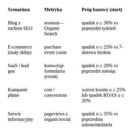
Scenariusz
Metryka
Próg bazowy (start)
Blog z
sessions –
spadek o ≥ 30% vs
ruchem SEO
Organic
poprzedni tydzień
Search
E-commerce
purchase
spadek o ≥ 25% vs 7-
(mały sklep)
event count
dniowa średnia
SaaS / lead
konwersje
spadek o ≥ 20% vs
gen
formularza
poprzedni miesiąc
(event)
Kampanie
cost /
wzrost kosztu o ≥ 25%
płatne
conversions
lub spadek ROAS o ≥
20%
Serwis
pageviews z
spadek o ≥ 35% vs
informacyjny
organic/social
poprzednia
sobota/niedziela