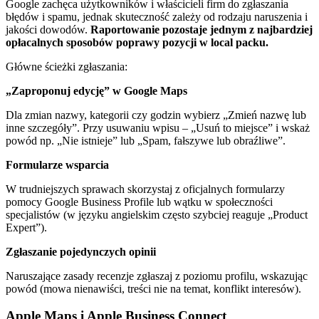
Google zachęca użytkowników i właścicieli firm do zgłaszania
błędów i spamu, jednak skuteczność zależy od rodzaju naruszenia i
jakości dowodów.
Raportowanie pozostaje jednym z najbardziej
opłacalnych sposobów poprawy pozycji w local packu.
Główne ścieżki zgłaszania:
„Zaproponuj edycję” w Google Maps
Dla zmian nazwy, kategorii czy godzin wybierz „Zmień nazwę lub
inne szczegóły”. Przy usuwaniu wpisu – „Usuń to miejsce” i wskaż
powód np. „Nie istnieje” lub „Spam, fałszywe lub obraźliwe”.
Formularze wsparcia
W trudniejszych sprawach skorzystaj z oficjalnych formularzy
pomocy Google Business Profile lub wątku w społeczności
specjalistów (w języku angielskim często szybciej reaguje „Product
Expert”).
Zgłaszanie pojedynczych opinii
Naruszające zasady recenzje zgłaszaj z poziomu profilu, wskazując
powód (mowa nienawiści, treści nie na temat, konflikt interesów).
Apple Maps i Apple Business Connect