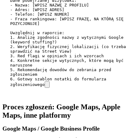
Dane podejrzanej wizytówki:

- Nazwa: [WPISZ NAZWĘ Z PROFILU]

- Adres: [WPISZ ADRES]

- Telefon: [WPISZ NUMER]

- Fraza rankingowa: [WPISZ FRAZĘ, NA KTÓRĄ SIĘ 
POZYCJONUJE]

Uwzględnij w raporcie:

1. Analizę zgodności nazwy z wytycznymi Google 
(keyword stuffing?)

2. Weryfikację fizycznej lokalizacji (co trzeba 
sprawdzić na Street View)

3. Red flagi w opiniach i ich wzorcach

4. Konkretne sekcje wytycznych, które mogą być 
naruszone

5. Rekomendację dowodów do zebrania przed 
zgłoszeniem

6. Gotowy szablon notatki do formularza 
zgłoszeniowego
Proces zgłoszeń: Google Maps, Apple
Maps, inne platformy
Google Maps / Google Business Profile