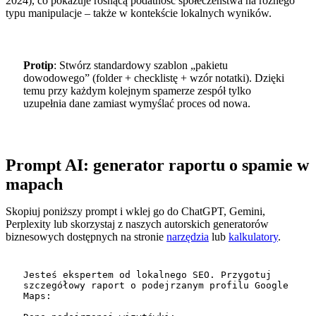
2024), co pokazuje rosnącą podatność społeczeństwa na różnego
typu manipulacje – także w kontekście lokalnych wyników.
Protip
: Stwórz standardowy szablon „pakietu
dowodowego” (folder + checklistę + wzór notatki). Dzięki
temu przy każdym kolejnym spamerze zespół tylko
uzupełnia dane zamiast wymyślać proces od nowa.
Prompt AI: generator raportu o spamie w
mapach
Skopiuj poniższy prompt i wklej go do ChatGPT, Gemini,
Perplexity lub skorzystaj z naszych autorskich generatorów
biznesowych dostępnych na stronie
narzędzia
lub
kalkulatory
.
Jesteś ekspertem od lokalnego SEO. Przygotuj 
szczegółowy raport o podejrzanym profilu Google 
Maps:
