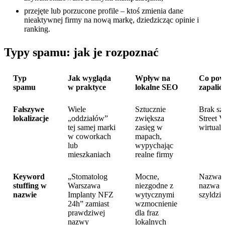
przejęte lub porzucone profile – ktoś zmienia dane
nieaktywnej firmy na nową markę, dziedzicząc opinie i
ranking.
Typy spamu: jak je rozpoznać
Typ
Jak wygląda
Wpływ na
Co pow
spamu
w praktyce
lokalne SEO
zapalić
Fałszywe
Wiele
Sztucznie
Brak sz
lokalizacje
„oddziałów”
zwiększa
Street 
tej samej marki
zasięg w
wirtual
w coworkach
mapach,
lub
wypychając
mieszkaniach
realne firmy
Keyword
„Stomatolog
Mocne,
Nazwa w
stuffing w
Warszawa
niezgodne z
nazwa 
nazwie
Implanty NFZ
wytycznymi
szyldzi
24h” zamiast
wzmocnienie
prawdziwej
dla fraz
nazwy
lokalnych