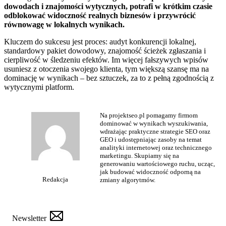
dowodach i znajomości wytycznych, potrafi w krótkim czasie
odblokować widoczność realnych biznesów i przywrócić
równowagę w lokalnych wynikach.
Kluczem do sukcesu jest proces: audyt konkurencji lokalnej,
standardowy pakiet dowodowy, znajomość ścieżek zgłaszania i
cierpliwość w śledzeniu efektów. Im więcej fałszywych wpisów
usuniesz z otoczenia swojego klienta, tym większą szansę ma na
dominację w wynikach – bez sztuczek, za to z pełną zgodnością z
wytycznymi platform.
Na projektseo.pl pomagamy firmom
dominować w wynikach wyszukiwania,
wdrażając praktyczne strategie SEO oraz
GEO i udostępniając zasoby na temat
analityki internetowej oraz technicznego
marketingu. Skupiamy się na
generowaniu wartościowego ruchu, ucząc,
jak budować widoczność odporną na
Redakcja
zmiany algorytmów.
Newsletter