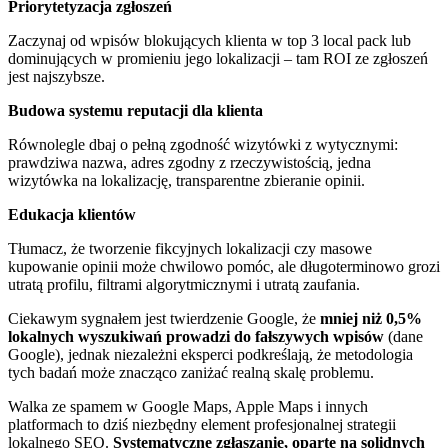
Priorytetyzacja zgłoszeń
Zaczynaj od wpisów blokujących klienta w top 3 local pack lub
dominujących w promieniu jego lokalizacji – tam ROI ze zgłoszeń
jest najszybsze.
Budowa systemu reputacji dla klienta
Równolegle dbaj o pełną zgodność wizytówki z wytycznymi:
prawdziwa nazwa, adres zgodny z rzeczywistością, jedna
wizytówka na lokalizację, transparentne zbieranie opinii.
Edukacja klientów
Tłumacz, że tworzenie fikcyjnych lokalizacji czy masowe
kupowanie opinii może chwilowo pomóc, ale długoterminowo grozi
utratą profilu, filtrami algorytmicznymi i utratą zaufania.
Ciekawym sygnałem jest twierdzenie Google, że
mniej niż 0,5%
lokalnych wyszukiwań prowadzi do fałszywych wpisów
(dane
Google), jednak niezależni eksperci podkreślają, że metodologia
tych badań może znacząco zaniżać realną skalę problemu.
Walka ze spamem w Google Maps, Apple Maps i innych
platformach to dziś niezbędny element profesjonalnej strategii
lokalnego SEO.
Systematyczne zgłaszanie, oparte na solidnych