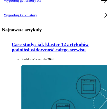
Wypróbuj generatory AI
Wypróbuj kalkulatory
Najnowsze artykuły
Case study: jak klaster 12 artykułów
podniósł widoczność całego serwisu
Redakcja
6 sierpnia 2026