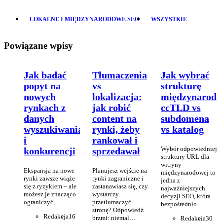
LOKALNE I MIĘDZYNARODOWE SEO
WSZYSTKIE
Powiązane wpisy
Jak badać
Tłumaczenia
Jak wybrać
popyt na
vs
strukturę
nowych
lokalizacja:
międzynarod
rynkach z
jak robić
ccTLD vs
danych
content na
subdomena
wyszukiwania
rynki, żeby
vs katalog
i
rankował i
Wybór odpowiedniej
konkurencji
sprzedawał
struktury URL dla
witryny
Ekspansja na nowe
Planujesz wejście na
międzynarodowej to
rynki zawsze wiąże
rynki zagraniczne i
jedna z
się z ryzykiem – ale
zastanawiasz się, czy
najważniejszych
możesz je znacząco
wystarczy
decyzji SEO, która
ograniczyć,…
przetłumaczyć
bezpośrednio…
stronę? Odpowiedź
Redakcja
16
brzmi: niemal…
Redakcja
30