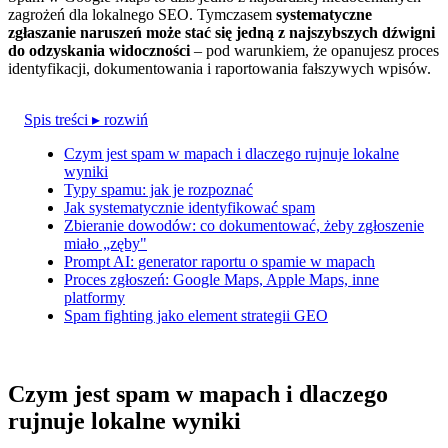
zagrożeń dla lokalnego SEO. Tymczasem
systematyczne
zgłaszanie naruszeń może stać się jedną z najszybszych dźwigni
do odzyskania widoczności
– pod warunkiem, że opanujesz proces
identyfikacji, dokumentowania i raportowania fałszywych wpisów.
Spis treści
▸ rozwiń
Czym jest spam w mapach i dlaczego rujnuje lokalne
wyniki
Typy spamu: jak je rozpoznać
Jak systematycznie identyfikować spam
Zbieranie dowodów: co dokumentować, żeby zgłoszenie
miało „zęby"
Prompt AI: generator raportu o spamie w mapach
Proces zgłoszeń: Google Maps, Apple Maps, inne
platformy
Spam fighting jako element strategii GEO
Czym jest spam w mapach i dlaczego
rujnuje lokalne wyniki