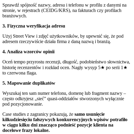
Sprawdź spójność nazwy, adresu i telefonu w profilu z danymi na
stronie, w rejestrach (CEIDG/KRS), na fakturach czy profilach
branżowych.
3. Fizyczna weryfikacja adresu
Użyj Street View i zdjęć użytkowników, by upewnić się, że pod
adresem rzeczywiście działa firma z daną nazwą i branżą.
4. Analiza wzorców opinii
Oceń tempo przyrostu recenzji, długość, podobieństwo słownictwa,
historię recenzentów i rozkład ocen. Nagły wysyp 5★ po serii 1★
to czerwona flaga.
5. Mapowanie duplikatów
Wyszukaj ten sam numer telefonu, domenę lub fragment nazwy –
często odkryjesz „sieć” quasi-oddziałów stworzonych wyłącznie
pod pozycjonowanie.
Case studies z zagranicy pokazują, że
samo usunięcie
kilkudziesięciu fałszywych konkurencyjnych wpisów potrafiło
w ciągu kilku dni znacząco podnieść pozycje klienta na
docelowe frazy lokalne.