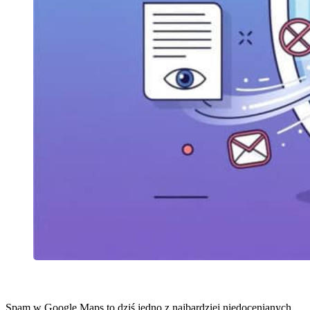
Spam w Google Maps to dziś jedno z najbardziej niedocenianych