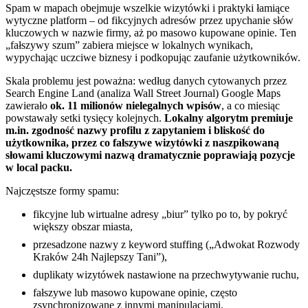
Spam w mapach obejmuje wszelkie wizytówki i praktyki łamiące
wytyczne platform – od fikcyjnych adresów przez upychanie słów
kluczowych w nazwie firmy, aż po masowo kupowane opinie. Ten
„fałszywy szum” zabiera miejsce w lokalnych wynikach,
wypychając uczciwe biznesy i podkopując zaufanie użytkowników.
Skala problemu jest poważna: według danych cytowanych przez
Search Engine Land (analiza Wall Street Journal) Google Maps
zawierało
ok. 11 milionów nielegalnych wpisów
, a co miesiąc
powstawały setki tysięcy kolejnych.
Lokalny algorytm premiuje
m.in. zgodność nazwy profilu z zapytaniem i bliskość do
użytkownika, przez co fałszywe wizytówki z naszpikowaną
słowami kluczowymi nazwą dramatycznie poprawiają pozycje
w local packu.
Najczęstsze formy spamu:
fikcyjne lub wirtualne adresy „biur” tylko po to, by pokryć
większy obszar miasta,
przesadzone nazwy z keyword stuffing („Adwokat Rozwody
Kraków 24h Najlepszy Tani”),
duplikaty wizytówek nastawione na przechwytywanie ruchu,
fałszywe lub masowo kupowane opinie, często
zsynchronizowane z innymi manipulacjami,