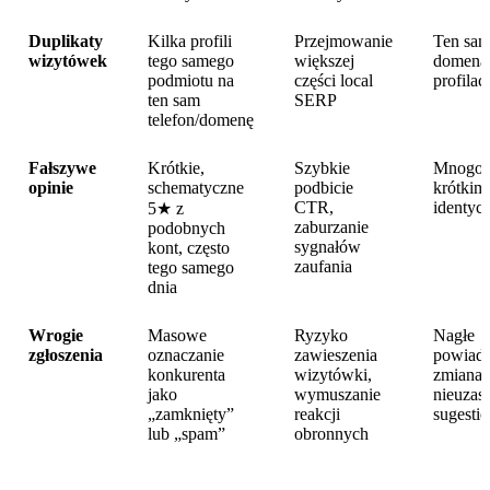
Duplikaty
Kilka profili
Przejmowanie
Ten sam
wizytówek
tego samego
większej
domena
podmiotu na
części local
profilac
ten sam
SERP
telefon/domenę
Fałszywe
Krótkie,
Szybkie
Mnogość
opinie
schematyczne
podbicie
krótkim 
CTR,
identyc
5★ z
zaburzanie
podobnych
sygnałów
kont, często
zaufania
tego samego
dnia
Wrogie
Masowe
Ryzyko
Nagłe
zgłoszenia
oznaczanie
zawieszenia
powiado
konkurenta
wizytówki,
zmianac
jako
wymuszanie
nieuzas
„zamknięty”
reakcji
sugesti
lub „spam”
obronnych