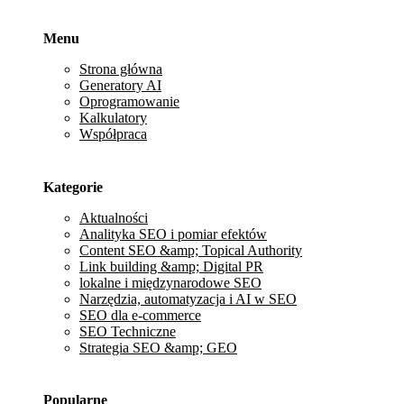
Menu
Strona główna
Generatory AI
Oprogramowanie
Kalkulatory
Współpraca
Kategorie
Aktualności
Analityka SEO i pomiar efektów
Content SEO &amp; Topical Authority
Link building &amp; Digital PR
lokalne i międzynarodowe SEO
Narzędzia, automatyzacja i AI w SEO
SEO dla e-commerce
SEO Techniczne
Strategia SEO &amp; GEO
Popularne