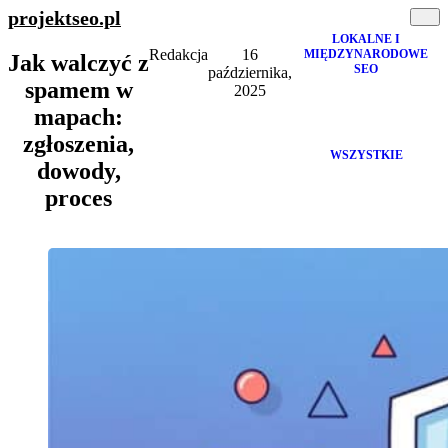
projektseo
.pl
LOKALNE I
Redakcja
16
MIĘDZYNARODOWE
Jak walczyć z
SEO
października,
spamem w
2025
mapach:
zgłoszenia,
WSZYSTKIE
dowody,
proces