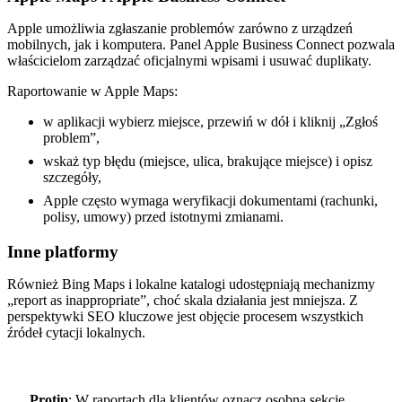
Apple umożliwia zgłaszanie problemów zarówno z urządzeń
mobilnych, jak i komputera. Panel Apple Business Connect pozwala
właścicielom zarządzać oficjalnymi wpisami i usuwać duplikaty.
Raportowanie w Apple Maps:
w aplikacji wybierz miejsce, przewiń w dół i kliknij „Zgłoś
problem”,
wskaż typ błędu (miejsce, ulica, brakujące miejsce) i opisz
szczegóły,
Apple często wymaga weryfikacji dokumentami (rachunki,
polisy, umowy) przed istotnymi zmianami.
Inne platformy
Również Bing Maps i lokalne katalogi udostępniają mechanizmy
„report as inappropriate”, choć skala działania jest mniejsza. Z
perspektywki SEO kluczowe jest objęcie procesem wszystkich
źródeł cytacji lokalnych.
Protip
: W raportach dla klientów oznacz osobną sekcję