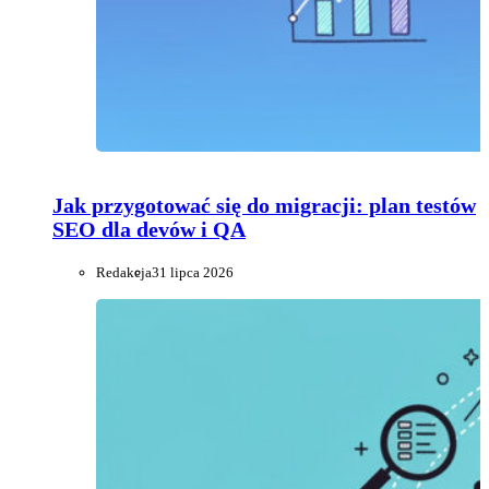
Jak przygotować się do migracji: plan testów
SEO dla devów i QA
Redakcja
31 lipca 2026