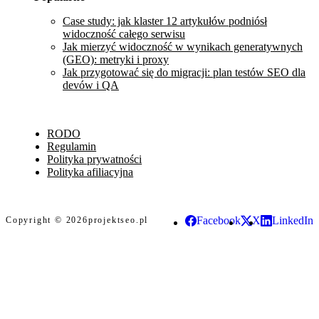
Case study: jak klaster 12 artykułów podniósł
widoczność całego serwisu
Jak mierzyć widoczność w wynikach generatywnych
(GEO): metryki i proxy
Jak przygotować się do migracji: plan testów SEO dla
devów i QA
RODO
Regulamin
Polityka prywatności
Polityka afiliacyjna
Facebook
X
LinkedIn
Copyright © 2026
projektseo.pl